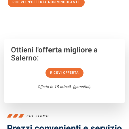
RICEVI UN'OFFERTA NON VINCOLANTE
100% non vincolante – Risposta garantita entro 15 minuti.
Ottieni
l'offerta migliore
a
Salerno:
RICEVI OFFERTA
Offerta
in 15 minuti
(garantita).
CHI SIAMO
Prezzi convenienti e servizio