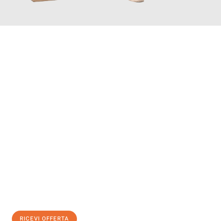
INFORMATI ORA
Scopri con Traslochi Salerno quanto può essere
facile e senza
stress il tuo trasloco a Salerno
. Il nostro team di esperti è
pronto ad assicurarti una transizione senza intoppi nella tua
nuova casa.
Ottieni subito
un'offerta non vincolante
e
risparmia € 100:
RICEVI OFFERTA
0299948957