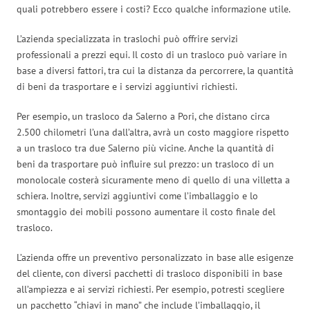
quali potrebbero essere i costi? Ecco qualche informazione utile.
L’azienda specializzata in traslochi può offrire servizi
professionali a prezzi equi. Il costo di un trasloco può variare in
base a diversi fattori, tra cui la distanza da percorrere, la quantità
di beni da trasportare e i servizi aggiuntivi richiesti.
Per esempio, un trasloco da Salerno a Pori, che distano circa
2.500 chilometri l’una dall’altra, avrà un costo maggiore rispetto
a un trasloco tra due Salerno più vicine. Anche la quantità di
beni da trasportare può influire sul prezzo: un trasloco di un
monolocale costerà sicuramente meno di quello di una villetta a
schiera. Inoltre, servizi aggiuntivi come l’imballaggio e lo
smontaggio dei mobili possono aumentare il costo finale del
trasloco.
L’azienda offre un preventivo personalizzato in base alle esigenze
del cliente, con diversi pacchetti di trasloco disponibili in base
all’ampiezza e ai servizi richiesti. Per esempio, potresti scegliere
un pacchetto “chiavi in mano” che include l’imballaggio, il