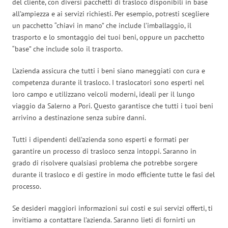
del cliente, con diversi pacchetti di trasloco disponibili in base
all’ampiezza e ai servizi richiesti. Per esempio, potresti scegliere
un pacchetto “chiavi in mano” che include l’imballaggio, il
trasporto e lo smontaggio dei tuoi beni, oppure un pacchetto
“base” che include solo il trasporto.
L’azienda assicura che tutti i beni siano maneggiati con cura e
competenza durante il trasloco. I traslocatori sono esperti nel
loro campo e utilizzano veicoli moderni, ideali per il lungo
viaggio da Salerno a Pori. Questo garantisce che tutti i tuoi beni
arrivino a destinazione senza subire danni.
Tutti i dipendenti dell’azienda sono esperti e formati per
garantire un processo di trasloco senza intoppi. Saranno in
grado di risolvere qualsiasi problema che potrebbe sorgere
durante il trasloco e di gestire in modo efficiente tutte le fasi del
processo.
Se desideri maggiori informazioni sui costi e sui servizi offerti, ti
invitiamo a contattare l’azienda. Saranno lieti di fornirti un