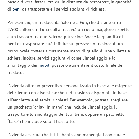
base a diversi fattori, tra cui la distanza da percorrere, la quantità
di
beni
da trasportare e i servizi aggiuntivi richiesti.
Per esempio, un trasloco da Salerno a Pori, che distano circa
2.500 chilometri l’una dall’altra, avrà un costo maggiore rispetto
a un trasloco tra due Salerno più vicine. Anche la quantità di
beni da trasportare può influire sul prezzo: un trasloco di un
monolocale costerà sicuramente meno di quello di una villetta a
schiera. Inoltre, servizi aggiuntivi come l’imballaggio e lo
smontaggio dei
mobili
possono aumentare il costo finale del
trasloco.
L’azienda offre un preventivo personalizzato in base alle esigenze
del cliente, con diversi pacchetti di trasloco disponibili in base
all’ampiezza e ai servizi richiesti. Per esempio, potresti scegliere
un pacchetto “chiavi in mano” che include l’imballaggio, il
trasporto e lo smontaggio dei tuoi beni, oppure un pacchetto
“base” che include solo il trasporto.
L’azienda assicura che tutti i beni siano maneggiati con cura e