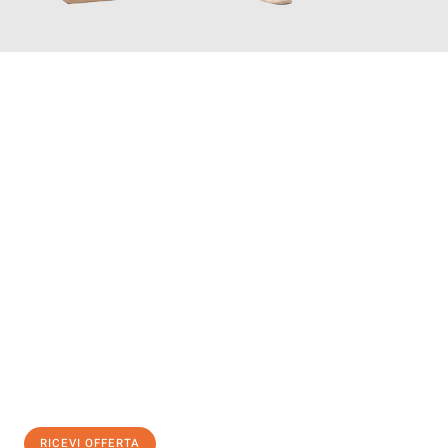
INFORMATI ORA
Scopri con Traslochi Salerno quanto può essere
facile e senza
stress il tuo trasloco a Salerno
. Il nostro team di esperti è
pronto ad assicurarti una transizione senza intoppi nella tua
nuova casa.
Ottieni subito
un'offerta non vincolante
e
risparmia € 100:
RICEVI OFFERTA
0299948957