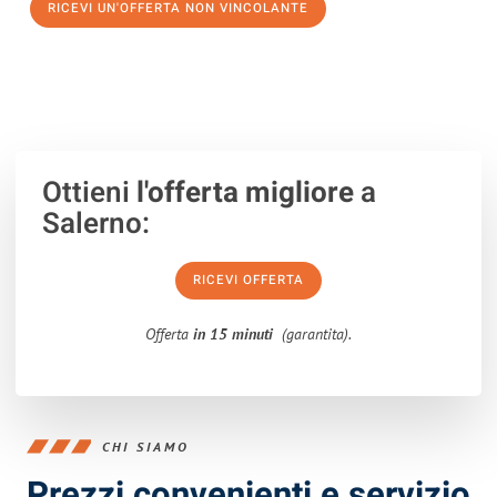
RICEVI UN'OFFERTA NON VINCOLANTE
100% non vincolante – Risposta garantita entro 15 minuti.
Ottieni
l'offerta migliore
a
Salerno:
RICEVI OFFERTA
Offerta
in 15 minuti
(garantita).
CHI SIAMO
Prezzi convenienti e servizio