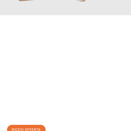
INFORMATI ORA
Scopri con Traslochi Salerno quanto può essere
facile e senza
stress il tuo trasloco a Salerno
. Il nostro team di esperti è
pronto ad assicurarti una transizione senza intoppi nella tua
nuova casa.
Ottieni subito
un'offerta non vincolante
e
risparmia € 100:
RICEVI OFFERTA
0299948957