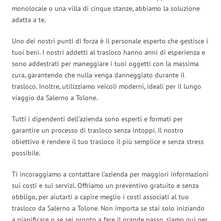
monolocale o una villa di cinque stanze, abbiamo la soluzione
adatta a te.
Uno dei nostri punti di forza è il personale esperto che gestisce i
tuoi beni. I nostri addetti al trasloco hanno anni di esperienza e
sono addestrati per maneggiare i tuoi oggetti con la massima
cura, garantendo che nulla venga danneggiato durante il
trasloco. Inoltre, utilizziamo veicoli moderni, ideali per il lungo
viaggio da Salerno a Tolone.
Tutti i dipendenti dell’azienda sono esperti e formati per
garantire un processo di trasloco senza intoppi. Il nostro
obiettivo è rendere il tuo trasloco il più semplice e senza stress
possibile.
Ti incoraggiamo a contattare l’azienda per maggiori informazioni
sui costi e sui servizi. Offriamo un preventivo gratuito e senza
obbligo, per aiutarti a capire meglio i costi associati al tuo
trasloco da Salerno a Tolone. Non importa se stai solo iniziando
a pianificare o se sei pronto a fare il grande passo, siamo qui per