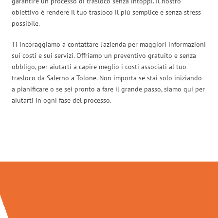
garantire un processo di trasloco senza intoppi. Il nostro
obiettivo è rendere il tuo trasloco il più semplice e senza stress
possibile.
Ti incoraggiamo a contattare l’azienda per maggiori informazioni
sui costi e sui servizi. Offriamo un preventivo gratuito e senza
obbligo, per aiutarti a capire meglio i costi associati al tuo
trasloco da Salerno a Tolone. Non importa se stai solo iniziando
a pianificare o se sei pronto a fare il grande passo, siamo qui per
aiutarti in ogni fase del processo.
Traslochi Salerno in numeri: