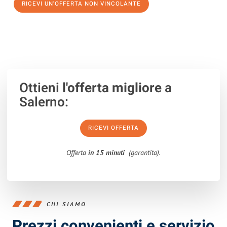
RICEVI UN'OFFERTA NON VINCOLANTE
100% non vincolante – Risposta garantita entro 15 minuti.
Ottieni
l'offerta migliore
a
Salerno:
RICEVI OFFERTA
Offerta
in 15 minuti
(garantita).
CHI SIAMO
Prezzi convenienti e servizio