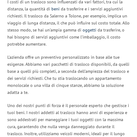
I costi di un trasloco sono influenzati da vari fattori, tra cui la
distanza, la quantità di
beni
da trasferire e i servizi aggiuntivi
richiesti. Il trasloco da Salerno a Tolone, per esempio, implica un
viaggio di lunga distanza, il che può influire sul costo totale. Allo
stesso modo, se hai un’ampia gamma di
oggetti
da trasferire, o
hai bisogno di servizi aggiuntivi come l’imballaggio, il costo
potrebbe aumentare.
L’azienda offre un preventivo personalizzato in base alle tue
esigenze. Abbiamo vari pacchetti di trasloco disponibili, da quelli
base a quelli più completi, a seconda dell’ampiezza del trasloco e
dei servizi richiesti. Che tu stia traslocando un appartamento
monolocale o una villa di cinque stanze, abbiamo la soluzione
adatta a te.
Uno dei nostri punti di forza è il personale esperto che gestisce i
tuoi beni. I nostri addetti al trasloco hanno anni di esperienza e
sono addestrati per maneggiare i tuoi oggetti con la massima
cura, garantendo che nulla venga danneggiato durante il
trasloco. Inoltre, utilizziamo veicoli moderni, ideali per il lungo