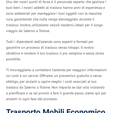
Uno dei nostri punti di forza è il personale esperto che gestisce i
tuoi beni. I nostri addetti al trasloco hanno anni di esperienza e
sono addestrati per maneggiare i tuoi oggetti con la massima
cura, garantendo che nulla venga danneggiato durante il
trasloco. Inoltre, utilizziamo veicoli moderni, ideali per il lungo
viaggio da Salerno a Tolone.
Tutti i dipendenti dell’azienda sono esperti e formati per
garantire un processo di trasloco senza intoppi. Il nostro
obiettivo è rendere il tuo trasloco il più semplice e senza stress
possibile.
Ti incoraggiamo a contattare l’azienda per maggiori informazioni
sui costi e sui servizi. Offriamo un preventivo gratuito e senza
obbligo, per aiutarti a capire meglio i costi associati al tuo
trasloco da Salerno a Tolone. Non importa se stai solo iniziando
a pianificare o se sei pronto a fare il grande passo, siamo qui per
aiutarti in ogni fase del processo.
Trasporto Mobili Economico