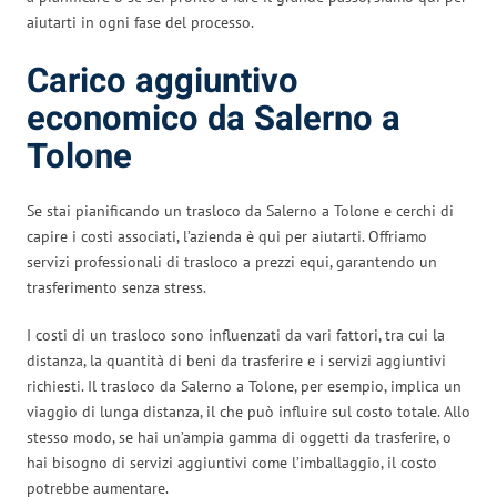
aiutarti in ogni fase del processo.
Carico aggiuntivo
economico da Salerno a
Tolone
Se stai pianificando un trasloco da Salerno a Tolone e cerchi di
capire i costi associati, l’azienda è qui per aiutarti. Offriamo
servizi professionali di trasloco a prezzi equi, garantendo un
trasferimento senza stress.
I costi di un trasloco sono influenzati da vari fattori, tra cui la
distanza, la quantità di beni da trasferire e i servizi aggiuntivi
richiesti. Il trasloco da Salerno a Tolone, per esempio, implica un
viaggio di lunga distanza, il che può influire sul costo totale. Allo
stesso modo, se hai un’ampia gamma di oggetti da trasferire, o
hai bisogno di servizi aggiuntivi come l’imballaggio, il costo
potrebbe aumentare.