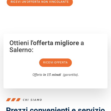
RICEVI UN'OFFERTA NON VINCOLANTE
100% non vincolante – Risposta garantita entro 15 minuti.
Ottieni
l'offerta migliore
a
Salerno:
RICEVI OFFERTA
Offerta
in 15 minuti
(garantita).
CHI SIAMO
Prezzi convenienti e servizio