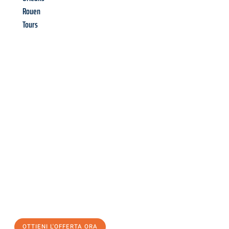
Rouen
Tours
Richiedi ora la tua
offerta
al
miglior
prezzo !
Inviateci adesso la vostra richiesta non vincolante e
assicuratevi la vostra
offerta di trasloco per le vostre esigenze
a Salerno
al miglior prezzo! Approfitta dell’occasione per
un
trasloco senza stress
e con il massimo comfort:
OTTIENI L'OFFERTA ORA