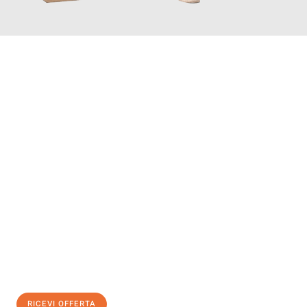
INFORMATI ORA
Scopri con Traslochi Salerno quanto può essere
facile e senza
stress il tuo trasloco a Salerno
. Il nostro team di esperti è
pronto ad assicurarti una transizione senza intoppi nella tua
nuova casa.
Ottieni subito
un'offerta non vincolante
e
risparmia € 100:
RICEVI OFFERTA
0299948957