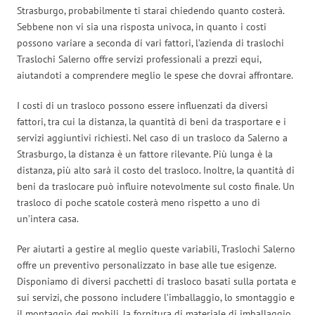
Strasburgo, probabilmente ti starai chiedendo quanto costerà.
Sebbene non vi sia una risposta univoca, in quanto i costi
possono variare a seconda di vari fattori, l’azienda di traslochi
Traslochi Salerno offre servizi professionali a prezzi equi,
aiutandoti a comprendere meglio le spese che dovrai affrontare.
I costi di un trasloco possono essere influenzati da diversi
fattori, tra cui la distanza, la quantità di beni da trasportare e i
servizi aggiuntivi richiesti. Nel caso di un trasloco da Salerno a
Strasburgo, la distanza è un fattore rilevante. Più lunga è la
distanza, più alto sarà il costo del trasloco. Inoltre, la quantità di
beni da traslocare può influire notevolmente sul costo finale. Un
trasloco di poche scatole costerà meno rispetto a uno di
un’intera casa.
Per aiutarti a gestire al meglio queste variabili, Traslochi Salerno
offre un preventivo personalizzato in base alle tue esigenze.
Disponiamo di diversi pacchetti di trasloco basati sulla portata e
sui servizi, che possono includere l’imballaggio, lo smontaggio e
il montaggio dei mobili, la fornitura di materiale di imballaggio