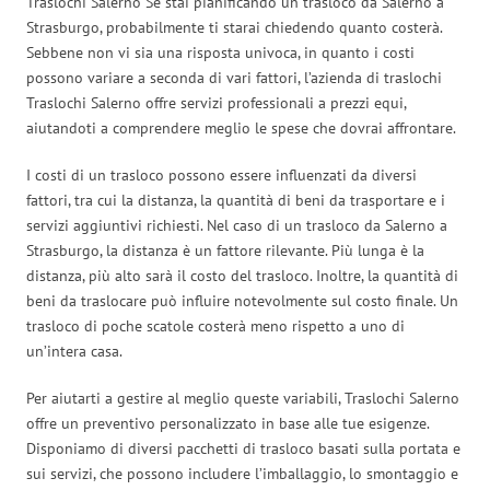
Traslochi Salerno Se stai pianificando un trasloco da Salerno a
Strasburgo, probabilmente ti starai chiedendo quanto costerà.
Sebbene non vi sia una risposta univoca, in quanto i costi
possono variare a seconda di vari fattori, l’azienda di traslochi
Traslochi Salerno offre servizi professionali a prezzi equi,
aiutandoti a comprendere meglio le spese che dovrai affrontare.
I costi di un trasloco possono essere influenzati da diversi
fattori, tra cui la distanza, la quantità di beni da trasportare e i
servizi aggiuntivi richiesti. Nel caso di un trasloco da Salerno a
Strasburgo, la distanza è un fattore rilevante. Più lunga è la
distanza, più alto sarà il costo del trasloco. Inoltre, la quantità di
beni da traslocare può influire notevolmente sul costo finale. Un
trasloco di poche scatole costerà meno rispetto a uno di
un’intera casa.
Per aiutarti a gestire al meglio queste variabili, Traslochi Salerno
offre un preventivo personalizzato in base alle tue esigenze.
Disponiamo di diversi pacchetti di trasloco basati sulla portata e
sui servizi, che possono includere l’imballaggio, lo smontaggio e