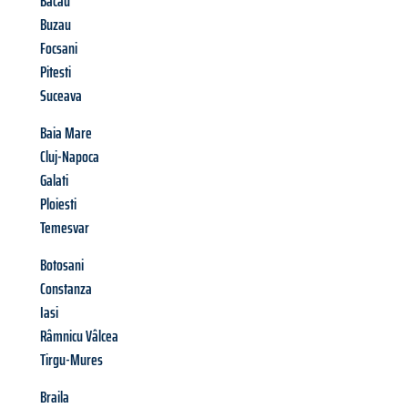
Bacau
Buzau
Focsani
Pitesti
Suceava
Baia Mare
Cluj-Napoca
Galati
Ploiesti
Temesvar
Botosani
Constanza
Iasi
Râmnicu Vâlcea
Tirgu-Mures
Braila