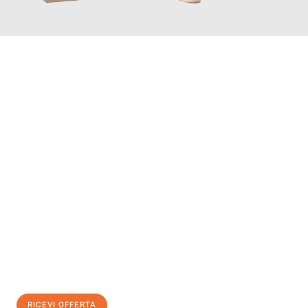
INFORMATI ORA
Scopri con Traslochi Salerno quanto può essere
facile e senza
stress il tuo trasloco a Salerno
. Il nostro team di esperti è
pronto ad assicurarti una transizione senza intoppi nella tua
nuova casa.
Ottieni subito
un'offerta non vincolante
e
risparmia € 100:
RICEVI OFFERTA
0299948957