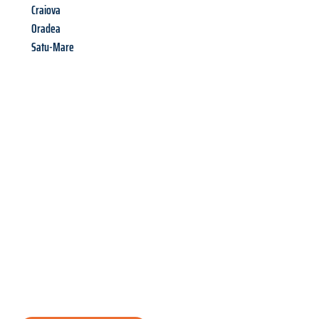
Craiova
Oradea
Satu-Mare
Richiedi ora la tua
offerta
al
miglior
prezzo !
Inviateci adesso la vostra richiesta non vincolante e
assicuratevi la vostra
offerta di trasloco per le vostre esigenze
a Salerno
al miglior prezzo! Approfitta dell’occasione per
un
trasloco senza stress
e con il massimo comfort: