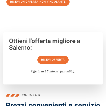
RICEVI UN'OFFERTA NON VINCOLANTE
100% non vincolante – Risposta garantita entro 15 minuti.
Ottieni
l'offerta migliore
a
Salerno:
RICEVI OFFERTA
Offerta
in 15 minuti
(garantita).
CHI SIAMO
Prezzi convenienti e servizio