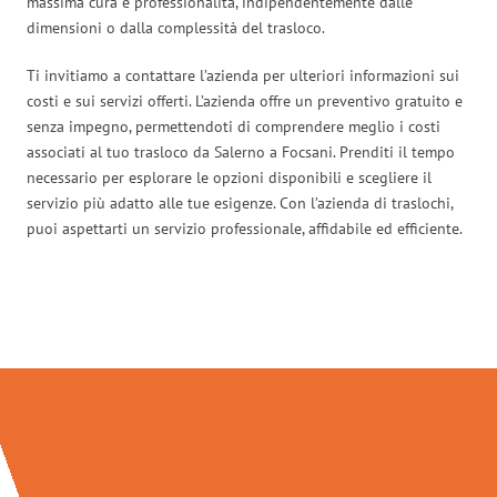
massima cura e professionalità, indipendentemente dalle
dimensioni o dalla complessità del trasloco.
Ti invitiamo a contattare l’azienda per ulteriori informazioni sui
costi e sui servizi offerti. L’azienda offre un preventivo gratuito e
senza impegno, permettendoti di comprendere meglio i costi
associati al tuo trasloco da Salerno a Focsani. Prenditi il tempo
necessario per esplorare le opzioni disponibili e scegliere il
servizio più adatto alle tue esigenze. Con l’azienda di traslochi,
puoi aspettarti un servizio professionale, affidabile ed efficiente.
Traslochi Salerno in numeri: