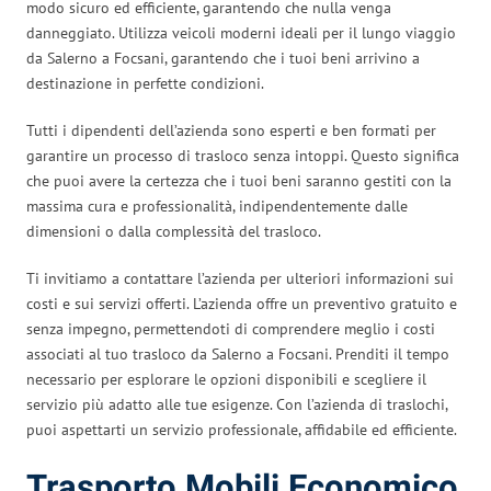
modo sicuro ed efficiente, garantendo che nulla venga
danneggiato. Utilizza veicoli moderni ideali per il lungo viaggio
da Salerno a Focsani, garantendo che i tuoi beni arrivino a
destinazione in perfette condizioni.
Tutti i dipendenti dell’azienda sono esperti e ben formati per
garantire un processo di trasloco senza intoppi. Questo significa
che puoi avere la certezza che i tuoi beni saranno gestiti con la
massima cura e professionalità, indipendentemente dalle
dimensioni o dalla complessità del trasloco.
Ti invitiamo a contattare l’azienda per ulteriori informazioni sui
costi e sui servizi offerti. L’azienda offre un preventivo gratuito e
senza impegno, permettendoti di comprendere meglio i costi
associati al tuo trasloco da Salerno a Focsani. Prenditi il tempo
necessario per esplorare le opzioni disponibili e scegliere il
servizio più adatto alle tue esigenze. Con l’azienda di traslochi,
puoi aspettarti un servizio professionale, affidabile ed efficiente.
Trasporto Mobili Economico