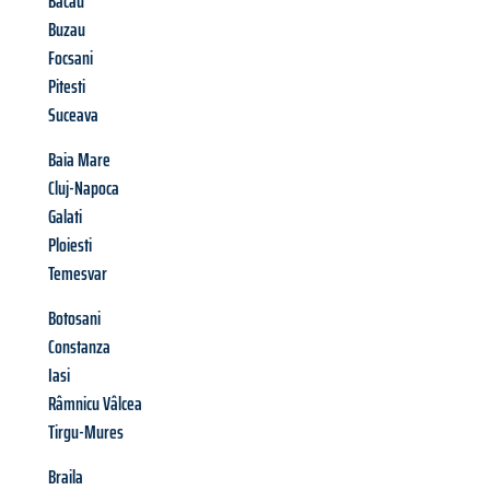
Bacau
Buzau
Focsani
Pitesti
Suceava
Baia Mare
Cluj-Napoca
Galati
Ploiesti
Temesvar
Botosani
Constanza
Iasi
Râmnicu Vâlcea
Tirgu-Mures
Braila