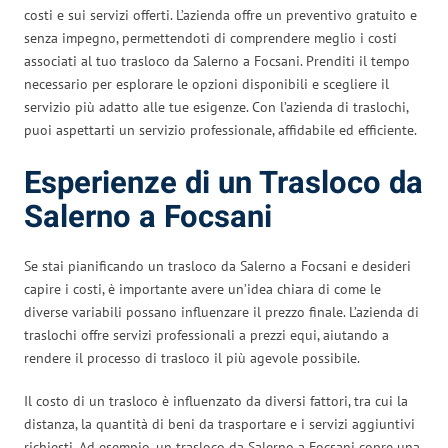
costi e sui servizi offerti. L’azienda offre un preventivo gratuito e
senza impegno, permettendoti di comprendere meglio i costi
associati al tuo trasloco da Salerno a Focsani. Prenditi il tempo
necessario per esplorare le opzioni disponibili e scegliere il
servizio più adatto alle tue esigenze. Con l’azienda di traslochi,
puoi aspettarti un servizio professionale, affidabile ed efficiente.
Esperienze di un Trasloco da
Salerno a Focsani
Se stai pianificando un trasloco da Salerno a Focsani e desideri
capire i costi, è importante avere un’idea chiara di come le
diverse variabili possano influenzare il prezzo finale. L’azienda di
traslochi offre servizi professionali a prezzi equi, aiutando a
rendere il processo di trasloco il più agevole possibile.
Il costo di un trasloco è influenzato da diversi fattori, tra cui la
distanza, la quantità di beni da trasportare e i servizi aggiuntivi
richiesti. Ad esempio, un trasloco da Salerno a Focsani copre una