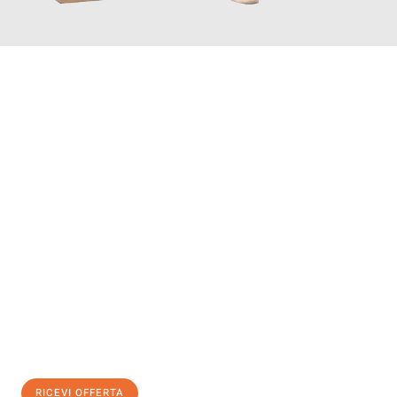
INFORMATI ORA
Scopri con Traslochi Salerno quanto può essere
facile e senza
stress il tuo trasloco a Salerno
. Il nostro team di esperti è
pronto ad assicurarti una transizione senza intoppi nella tua
nuova casa.
Ottieni subito
un'offerta non vincolante
e
risparmia € 100:
RICEVI OFFERTA
0299948957