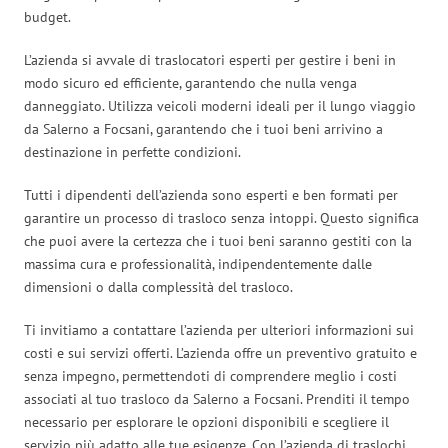
budget.
L’azienda si avvale di traslocatori esperti per gestire i beni in
modo sicuro ed efficiente, garantendo che nulla venga
danneggiato. Utilizza veicoli moderni ideali per il lungo viaggio
da Salerno a Focsani, garantendo che i tuoi beni arrivino a
destinazione in perfette condizioni.
Tutti i dipendenti dell’azienda sono esperti e ben formati per
garantire un processo di trasloco senza intoppi. Questo significa
che puoi avere la certezza che i tuoi beni saranno gestiti con la
massima cura e professionalità, indipendentemente dalle
dimensioni o dalla complessità del trasloco.
Ti invitiamo a contattare l’azienda per ulteriori informazioni sui
costi e sui servizi offerti. L’azienda offre un preventivo gratuito e
senza impegno, permettendoti di comprendere meglio i costi
associati al tuo trasloco da Salerno a Focsani. Prenditi il tempo
necessario per esplorare le opzioni disponibili e scegliere il
servizio più adatto alle tue esigenze. Con l’azienda di traslochi,