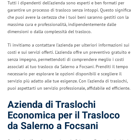
Tutti i dipendenti dell’azienda sono esperti e ben formati per
garantire un processo di trasloco senza intoppi. Questo significa
che puoi avere la certezza che i tuoi beni saranno gestiti con la
massima cura e professionalità, indipendentemente dalle
dimensioni o dalla complessità del trasloco.
Ti invitiamo a contattare l’azienda per ulteriori informazioni sui
costi e sui servizi offerti. L’azienda offre un preventivo gratuito e
senza impegno, permettendoti di comprendere meglio i costi
associati al tuo trasloco da Salerno a Focsani. Prenditi il tempo
necessario per esplorare le opzioni disponibili e scegliere il
servizio più adatto alle tue esigenze. Con l’azienda di traslochi,
puoi aspettarti un servizio professionale, affidabile ed efficiente.
Azienda di Traslochi
Economica per il Trasloco
da Salerno a Focsani