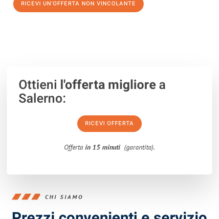
RICEVI UN'OFFERTA NON VINCOLANTE
100% non vincolante – Risposta garantita entro 15 minuti.
Ottieni
l'offerta migliore
a
Salerno:
RICEVI OFFERTA
Offerta
in 15 minuti
(garantita).
CHI SIAMO
Prezzi convenienti e servizio