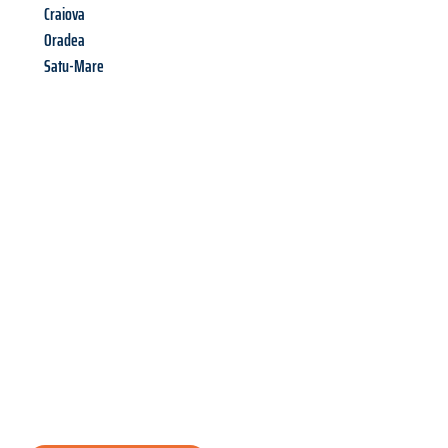
Craiova
Oradea
Satu-Mare
Richiedi ora la tua
offerta
al
miglior
prezzo !
Inviateci adesso la vostra richiesta non vincolante e
assicuratevi la vostra
offerta di trasloco per le vostre esigenze
a Salerno
al miglior prezzo! Approfitta dell’occasione per
un
trasloco senza stress
e con il massimo comfort: