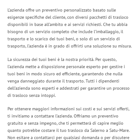
L’azienda offre un preventivo personalizzato basato sulle
esigenze specifiche del cliente, con diversi pacchetti di trasloco
disponibili in base all’ambito e ai servizi richiesti. Che tu abbia
bisogno di un servizio completo che include l’imballaggio, il
trasporto e lo scarico dei tuoi beni, o solo di un servizio di
trasporto, l’azienda è in grado di offrirti una soluzione su misura.
La sicurezza dei tuoi beni è la nostra priorità. Per questo,
l’azienda mette a disposizione personale esperto per gestire i
tuoi beni in modo sicuro ed efficiente, garantendo che nulla
venga danneggiato durante il trasporto. Tutti i dipendenti
dell’azienda sono esperti e addestrati per garantire un processo
di trasloco senza intoppi.
Per ottenere maggiori informazioni sui costi e sui servizi offerti,
ti invitiamo a contattare l’azienda. Offriamo un preventivo
gratuito e senza impegno, che ti permetterà di capire meglio
quanto potrebbe costare il tuo trasloco da Salerno a Satu-Mare.
Non esitare a contattarci per qualsiasi domanda o per discutere