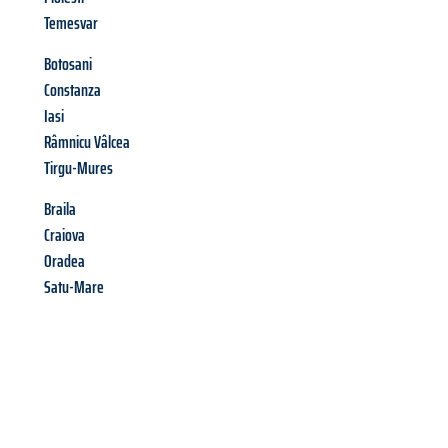
Temesvar
Botosani
Constanza
Iasi
Râmnicu Vâlcea
Tirgu-Mures
Braila
Craiova
Oradea
Satu-Mare