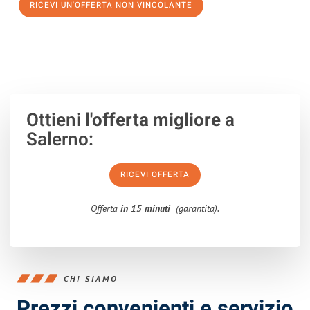
RICEVI UN'OFFERTA NON VINCOLANTE
100% non vincolante – Risposta garantita entro 15 minuti.
Ottieni
l'offerta migliore
a
Salerno:
RICEVI OFFERTA
Offerta
in 15 minuti
(garantita).
CHI SIAMO
Prezzi convenienti e servizio