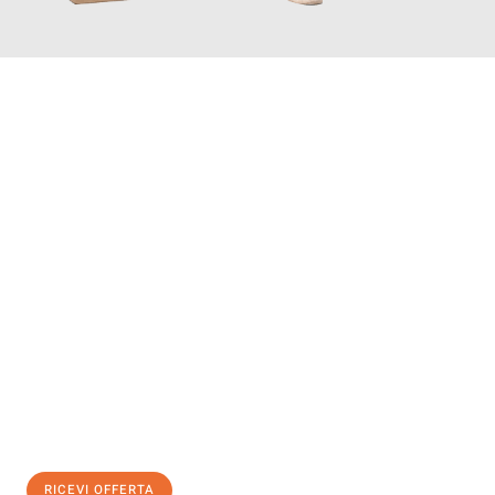
INFORMATI ORA
Scopri con Traslochi Salerno quanto può essere
facile e senza
stress il tuo trasloco a Salerno
. Il nostro team di esperti è
pronto ad assicurarti una transizione senza intoppi nella tua
nuova casa.
Ottieni subito
un'offerta non vincolante
e
risparmia € 100:
RICEVI OFFERTA
0299948957