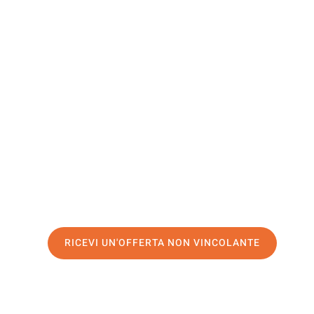
Drobeta T
Severin
Il tuo trasloco Salerno Drobeta Turnu-Severin può essere
Sperimenta il nostro
servizio di prima classe
e assicurat
Salerno
.
Richiedo ora la tua offerta personalizzata e fai il prim
trasloco senza stress a Drobeta Turnu-Severin
RICEVI UN'OFFERTA NON VINCOLANTE
100% non vincolante – Risposta garantita entro 15 minuti.