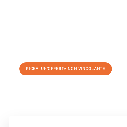
Bellinzona
Il tuo trasloco Salerno Bellinzona può essere così facil
servizio di prima classe
e assicurati i
migliori prezzi in 
Richiedo ora la tua offerta personalizzata e fai il prim
trasloco senza stress a Bellinzona
RICEVI UN'OFFERTA NON VINCOLANTE
100% non vincolante – Risposta garantita entro 15 minuti.