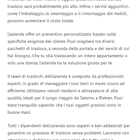
trasloco sarà probabilmente più alto. Infine, i servizi aggiuntivi,
come l’imballaggio, lo smontaggio e il rimontaggio dei mobili,
possono aumentare il costo totale.
L’azienda offre un preventivo personalizzato basato sulle
specifiche esigenze del cliente. Puoi scegliere tra diversi
pacchetti di trasloco, a seconda della portata e dei servizi di cui
hai bisogno. Che tu stia traslocando un intero appartamento o
solo una stanza, l’azienda ha la soluzione giusta per te.
Il team di traslochi dell’azienda è composto da professionisti
esperti, in grado di maneggiare i tuoi beni in modo sicuro ed
efficiente. Utilizzano veicoli moderni e attrezzature di alta
qualità, ideali per il lungo viaggio da Salerno a Riehen. Puoi
stare tranquillo sapendo che i tuoi oggetti preziosi sono in
buone mani.
Tutti i dipendenti dell’azienda sono esperti e ben addestrati per
garantire un processo di trasloco senza problemi. Lavorano con
attenzione e dedizione per assicurarsi che tutto arrivi a