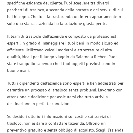
specifiche esigenze del cliente. Puoi scegliere tra diversi
pacchetti di trasloco, a seconda della portata e dei servizi di cui
hai bisogno. Che tu stia traslocando un intero appartamento o
solo una stanza, l’azienda ha la soluzione giusta per te.
Il team di traslochi dell’azienda è composto da professionisti
esperti, in grado di maneggiare i tuoi beni in modo sicuro ed
efficiente. Utilizzano veicoli moderni e attrezzature di alta
qualità, ideali per il lungo viaggio da Salerno a Riehen. Puoi
stare tranquillo sapendo che i tuoi oggetti preziosi sono in
buone mani.
Tutti i dipendenti dell’azienda sono esperti e ben addestrati per
garantire un processo di trasloco senza problemi. Lavorano con
attenzione e dedizione per assicurarsi che tutto arrivi a
destinazione in perfette condizioni.
Se desideri ulteriori informazioni sui costi e sui servizi di
trasloco, non esitare a contattare l’azienda. Offrono un
preventivo gratuito e senza obbligo di acquisto. Scegli l’azienda