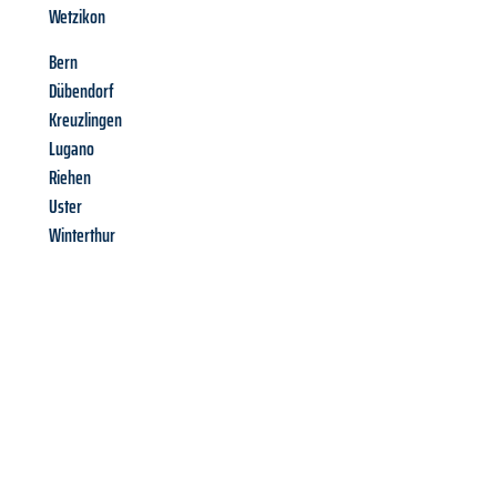
Wetzikon
Bern
Dübendorf
Kreuzlingen
Lugano
Riehen
Uster
Winterthur
Richiedi ora la tua
offerta
al
miglior
prezzo !