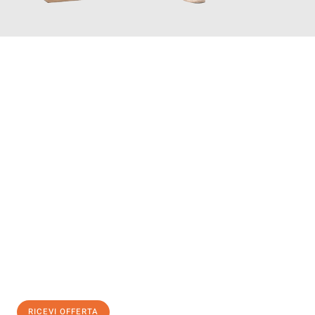
INFORMATI ORA
Scopri con Traslochi Salerno quanto può essere
facile e senza
stress il tuo trasloco a Salerno
. Il nostro team di esperti è
pronto ad assicurarti una transizione senza intoppi nella tua
nuova casa.
Ottieni subito
un'offerta non vincolante
e
risparmia € 100:
RICEVI OFFERTA
0299948957