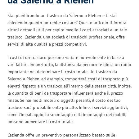
da Salerno a Riehen
Stai pianificando un trasloco da Salerno a Riehen e ti stai
chiedendo quanto potrebbe costare? Questo articolo ti fornirà
alcuni dettagli utili per capire meglio i costi associati a un tale
trasloco. L’azienda, una società di traslochi professionale, offre
servizi di alta qualità a prezzi competitivi.
I costi di un trasloco possono variare notevolmente in base a
vari fattori. Innanzitutto, la distanza da percorrere gioca un ruolo
importante nel determinare il costo totale. Un trasloco da
Salerno a Riehen, ad esempio, comporterà costi di trasporto più
elevati rispetto a un trasloco all’interno della stessa città. Inoltre,
la quantità di beni da trasportare influenzerà anche il prezzo
finale. Se hai molti mobili o oggetti pesanti, il costo del tuo
trasloco sarà probabilmente più alto. Infine, i servizi aggiuntivi,
come l’imballaggio, lo smontaggio e il rimontaggio dei mobili,
possono aumentare il costo totale.
L’azienda offre un preventivo personalizzato basato sulle