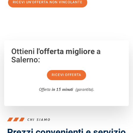
RICEVI UN'OFFERTA NON VINCOLANTE
100% non vincolante – Risposta garantita entro 15 minuti.
Ottieni
l'offerta migliore
a
Salerno:
RICEVI OFFERTA
Offerta
in 15 minuti
(garantita).
CHI SIAMO
Prezzi convenienti e servizio