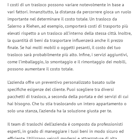
I costi di un trasloco possono variare notevolmente in base a
vari fattori. Innanzitutto, la distanza da percorrere gioca un ruolo
importante nel determinare il costo totale. Un trasloco da
Salerno a Riehen, ad esempio, comporterà costi di trasporto più
elevati rispetto a un trasloco all’interno della stessa città. Inoltre,
la quantità di beni da trasportare influenzerà anche il prezzo
finale. Se hai molti mobili o oggetti pesanti, il costo del tuo
trasloco sarà probabilmente più alto. Infine, i servizi aggiuntivi,
come l’imballaggio, lo smontaggio e il rimontaggio dei mobili,
possono aumentare il costo totale.
L’azienda offre un preventivo personalizzato basato sulle
specifiche esigenze del cliente. Puoi scegliere tra diversi
pacchetti di trasloco, a seconda della portata e dei servizi di cui
hai bisogno. Che tu stia traslocando un intero appartamento o
solo una stanza, l’azienda ha la soluzione giusta per te.
Il team di traslochi dell’azienda è composto da professionisti
esperti, in grado di maneggiare i tuoi beni in modo sicuro ed
efficiente. Utilizzano veicoli moderni e attrezzature di alta