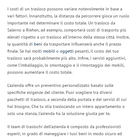
I costi di un trasloco possono variare notevolmente in base a
vari fattori. Innanzitutto, la distanza da percorrere gioca un ruolo
importante nel determinare il costo totale. Un trasloco da
Salerno a Riehen, ad esempio, comporterà costi di trasporto più
elevati rispetto a un trasloco all’interno della stessa città. Inoltre,
la quantità di
beni
da trasportare influenzerà anche il prezzo
finale. Se hai molti
mobili
o
oggetti
pesanti, il costo del tuo
trasloco sarà probabilmente più alto. Infine, i servizi aggiuntivi,
come l’imballaggio, lo smontaggio e il rimontaggio dei mobili,
possono aumentare il costo totale.
L’azienda offre un preventivo personalizzato basato sulle
specifiche esigenze del cliente. Puoi scegliere tra diversi
pacchetti di trasloco, a seconda della portata e dei servizi di cui
hai bisogno. Che tu stia traslocando un intero appartamento o
solo una stanza, l’azienda ha la soluzione giusta per te.
Il team di traslochi dell’azienda è composto da professionisti
esperti, in grado di maneggiare i tuoi beni in modo sicuro ed