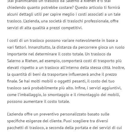
Stai pianificando un trasloco da Salerno a Riehen e ti stai
chiedendo quanto potrebbe costare? Questo articolo ti fornirà
alcuni dettagli utili per capire meglio i costi associati a un tale
trasloco. L’azienda, una società di traslochi professionale, offre
servizi di alta qualità a prezzi competitivi.
I costi di un trasloco possono variare notevolmente in base a
vari fattori. Innanzitutto, la distanza da percorrere gioca un ruolo
importante nel determinare il costo totale. Un trasloco da
Salerno a Riehen, ad esempio, comporterà costi di trasporto più
elevati rispetto a un trasloco all’interno della stessa città. Inoltre,
la quantità di beni da trasportare influenzerà anche il prezzo
finale. Se hai molti mobili o oggetti pesanti, il costo del tuo
trasloco sarà probabilmente più alto. Infine, i servizi aggiuntivi,
come l’imballaggio, lo smontaggio e il rimontaggio dei mobili,
possono aumentare il costo totale.
L’azienda offre un preventivo personalizzato basato sulle
specifiche esigenze del cliente. Puoi scegliere tra diversi
pacchetti di trasloco, a seconda della portata e dei servizi di cui