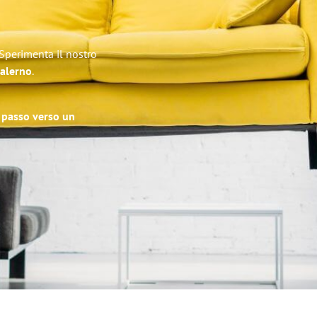
 Sperimenta il nostro
Salerno
.
o passo verso un