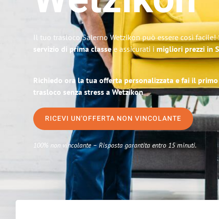
Wetzikon
Il tuo trasloco Salerno Wetzikon può essere così facile!
servizio di prima classe
e assicurati i
migliori prezzi in 
Richiedo ora la tua offerta personalizzata e fai il prim
trasloco senza stress a Wetzikon
RICEVI UN'OFFERTA NON VINCOLANTE
100% non vincolante – Risposta garantita entro 15 minuti.