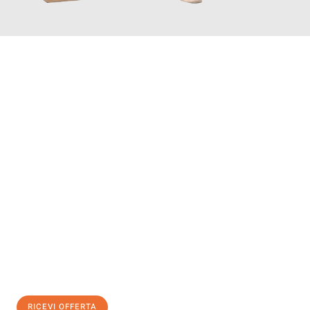
INFORMATI ORA
Scopri con Traslochi Salerno quanto può essere
facile e senza
stress il tuo trasloco a Salerno
. Il nostro team di esperti è
pronto ad assicurarti una transizione senza intoppi nella tua
nuova casa.
Ottieni subito
un'offerta non vincolante
e
risparmia € 100:
RICEVI OFFERTA
0299948957