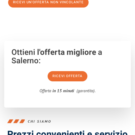
RICEVI UN'OFFERTA NON VINCOLANTE
100% non vincolante – Risposta garantita entro 15 minuti.
Ottieni
l'offerta migliore
a
Salerno:
RICEVI OFFERTA
Offerta
in 15 minuti
(garantita).
CHI SIAMO
Prezzi convenienti e servizio