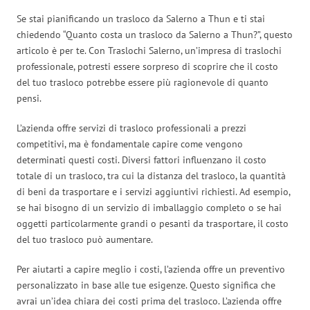
Se stai pianificando un trasloco da Salerno a Thun e ti stai
chiedendo “Quanto costa un trasloco da Salerno a Thun?”, questo
articolo è per te. Con Traslochi Salerno, un’impresa di traslochi
professionale, potresti essere sorpreso di scoprire che il costo
del tuo trasloco potrebbe essere più ragionevole di quanto
pensi.
L’azienda offre servizi di trasloco professionali a prezzi
competitivi, ma è fondamentale capire come vengono
determinati questi costi. Diversi fattori influenzano il costo
totale di un trasloco, tra cui la distanza del trasloco, la quantità
di beni da trasportare e i servizi aggiuntivi richiesti. Ad esempio,
se hai bisogno di un servizio di imballaggio completo o se hai
oggetti particolarmente grandi o pesanti da trasportare, il costo
del tuo trasloco può aumentare.
Per aiutarti a capire meglio i costi, l’azienda offre un preventivo
personalizzato in base alle tue esigenze. Questo significa che
avrai un’idea chiara dei costi prima del trasloco. L’azienda offre