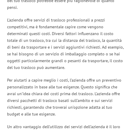
del tuo trasloco potrebbe essere più ragionevole di quanto
pensi.
L’azienda offre servizi di trasloco professionali a prezzi
competitivi, ma è fondamentale capire come vengono
determinati questi costi. Diversi fattori influenzano il costo
totale di un trasloco, tra cui la distanza del trasloco, la quantità
di beni da trasportare e i servizi aggiuntivi richiesti. Ad esempio,
se hai bisogno di un servizio di imballaggio completo o se hai
oggetti particolarmente grandi o pesanti da trasportare, il costo
del tuo trasloco può aumentare.
Per aiutarti a capire meglio i costi, l’azienda offre un preventivo
personalizzato in base alle tue esigenze. Questo significa che
avrai un’idea chiara dei costi prima del trasloco. L’azienda offre
diversi pacchetti di trasloco basati sull’ambito e sui servizi
richiesti, garantendo che troverai un’opzione adatta al tuo
budget e alle tue esigenze.
Un altro vantaggio dell’utilizzo dei servizi dell’azienda è il loro