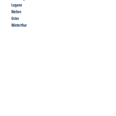
Lugano
Riehen
Uster
Winterthur
Richiedi ora la tua
offerta
al
miglior
prezzo !
Inviateci adesso la vostra richiesta non vincolante e
assicuratevi la vostra
offerta di trasloco per le vostre esigenze
a Salerno
al miglior prezzo! Approfitta dell’occasione per
un
trasloco senza stress
e con il massimo comfort: