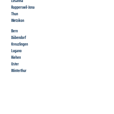
Losanna
Rapperswil-Jona
Thun
Wetzikon
Bern
Dübendorf
Kreuzlingen
Lugano
Riehen
Uster
Winterthur
Richiedi ora la tua