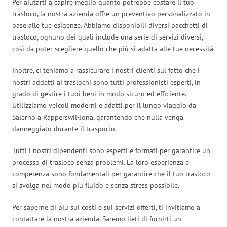
Per aiutarti a capire meglio quanto potrebbe costare il tuo
trasloco, la nostra azienda offre un preventivo personalizzato in
base alle tue esigenze. Abbiamo disponibili diversi pacchetti di
trasloco, ognuno dei quali include una serie di servizi diversi,
così da poter scegliere quello che più si adatta alle tue necessità.
Inoltre, ci teniamo a rassicurare i nostri clienti sul fatto che i
nostri addetti ai traslochi sono tutti professionisti esperti, in
grado di gestire i tuoi beni in modo sicuro ed efficiente.
Utilizziamo veicoli moderni e adatti per il lungo viaggio da
Salerno a Rapperswil-Jona, garantendo che nulla venga
danneggiato durante il trasporto.
Tutti i nostri dipendenti sono esperti e formati per garantire un
processo di trasloco senza problemi. La loro esperienza e
competenza sono fondamentali per garantire che il tuo trasloco
si svolga nel modo più fluido e senza stress possibile.
Per saperne di più sui costi e sui servizi offerti, ti invitiamo a
contattare la nostra azienda. Saremo lieti di fornirti un