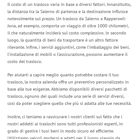
Il costo di un trasloco varia in base a diversi fattori. Innanzitutto,
la distanza tra la Salerno di partenza e la destinazione influisce
notevolmente sul prezzo. Un trasloco da Salerno a Rapperswil-
Jona, ad esempio, comporta un viaggio di oltre 1000 chilometri,
il che naturalmente inciderà sul costo complessivo. In secondo
luogo, la quantità di beni da trasportare è un altro fattore
rilevante. Infine, i servizi aggiuntivi, come l’imballaggio dei beni,
l’installazione di mobili o l’assicurazione, possono aumentare il
costo del trasloco.
Per aiutarti a capire meglio quanto potrebbe costare il tuo
trasloco, la nostra azienda offre un preventivo personalizzato in
base alle tue esigenze. Abbiamo disponibili diversi pacchetti di
trasloco, ognuno dei quali include una serie di servizi diversi,
così da poter scegliere quello che più si adatta alle tue necessità.
Inoltre, ci teniamo a rassicurare i nostri clienti sul fatto che i
nostri addetti ai traslochi sono tutti professionisti esperti, in
grado di gestire i tuoi beni in modo sicuro ed efficiente.
Utilizziamo veicoli moderni e adatti per il lungo viaggio da