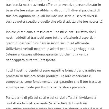
trasloco, la nostra azienda offre un preventivo personalizzato in
base alle tue esigenze. Abbiamo disponibili diversi pacchetti di
trasloco, ognuno dei quali include una serie di servizi diversi,
così da poter scegliere quello che più si adatta alle tue necessità.
Inoltre, ci teniamo a rassicurare i nostri clienti sul fatto che i
nostri addetti ai traslochi sono tutti professionisti esperti, in
grado di gestire i tuoi beni in modo sicuro ed efficiente.
Utilizziamo veicoli moderni e adatti per il lungo viaggio da
Salerno a Rapperswil-Jona, garantendo che nulla venga
danneggiato durante il trasporto.
Tutti i nostri dipendenti sono esperti e formati per garantire un
processo di trasloco senza problemi. La loro esperienza e
competenza sono fondamentali per garantire che il tuo trasloco
si svolga nel modo più fluido e senza stress possibile.
Per saperne di più sui costi e sui servizi offerti, ti invitiamo a
contattare la nostra azienda. Saremo lieti di fornirti un
preventivo gratuito e senza impegno, per aiutarti a pianificare al