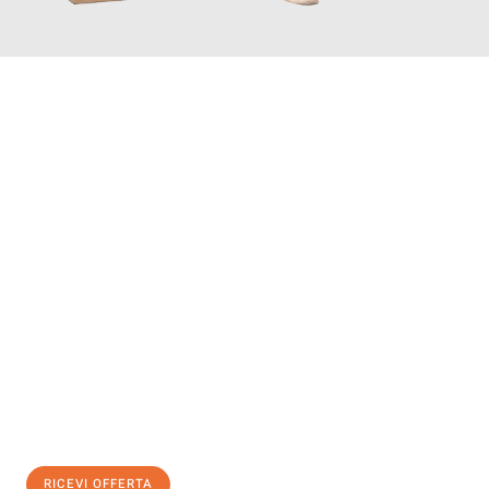
INFORMATI ORA
Scopri con Traslochi Salerno quanto può essere
facile e senza
stress il tuo trasloco a Salerno
. Il nostro team di esperti è
pronto ad assicurarti una transizione senza intoppi nella tua
nuova casa.
Ottieni subito
un'offerta non vincolante
e
risparmia € 100:
RICEVI OFFERTA
0299948957