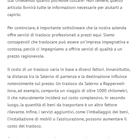
stai chiedendo quanto potrebbe costare? Non temere, questo
articolo fornirà tutte le informazioni necessarie per aiutarti a
capirlo.
Per cominciare, è importante sottolineare che la nostra azienda
offre servizi di trasloco professionali a prezzi equi. Siamo
consapevoli che traslocare può essere un’impresa impegnativa e
costosa, perciò ci impegniamo a offrire servizi di qualità a un
prezzo ragionevole.
Il costo di un trasloco varia in base a diversi fattori. Innanzitutto,
la distanza tra la Salerno di partenza e la destinazione influisce
notevolmente sul prezzo. Un trasloco da Salerno a Rapperswil-
Jona, ad esempio, comporta un viaggio di oltre 1000 chilometri,
il che naturalmente inciderà sul costo complessivo. In secondo
luogo, la quantità di beni da trasportare è un altro fattore
rilevante. Infine, i servizi aggiuntivi, come l’imballaggio dei beni,
l’installazione di mobili o l’assicurazione, possono aumentare il
costo del trasloco.