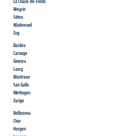
La Chaux-de-Fonds
Meyrin
Sitten
Wädenswil
Zug
Basilea
Carouge
Ginevra
Lancy
Montreux
San Gallo
Wettingen
Zurigo
Bellinzona
Chur
Horgen