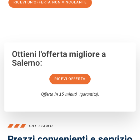
RICEVI UN'OFFERTA NON VINCOLANTE
100% non vincolante – Risposta garantita entro 15 minuti.
Ottieni
l'offerta migliore
a
Salerno:
RICEVI OFFERTA
Offerta
in 15 minuti
(garantita).
CHI SIAMO
Prezzi convenienti e servizio