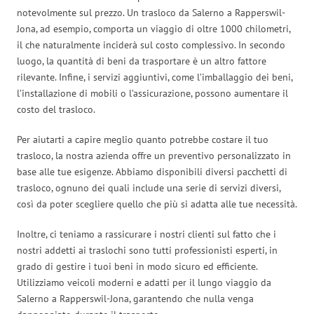
notevolmente sul prezzo. Un trasloco da Salerno a Rapperswil-
Jona, ad esempio, comporta un viaggio di oltre 1000 chilometri,
il che naturalmente inciderà sul costo complessivo. In secondo
luogo, la quantità di beni da trasportare è un altro fattore
rilevante. Infine, i servizi aggiuntivi, come l’imballaggio dei beni,
l’installazione di mobili o l’assicurazione, possono aumentare il
costo del trasloco.
Per aiutarti a capire meglio quanto potrebbe costare il tuo
trasloco, la nostra azienda offre un preventivo personalizzato in
base alle tue esigenze. Abbiamo disponibili diversi pacchetti di
trasloco, ognuno dei quali include una serie di servizi diversi,
così da poter scegliere quello che più si adatta alle tue necessità.
Inoltre, ci teniamo a rassicurare i nostri clienti sul fatto che i
nostri addetti ai traslochi sono tutti professionisti esperti, in
grado di gestire i tuoi beni in modo sicuro ed efficiente.
Utilizziamo veicoli moderni e adatti per il lungo viaggio da
Salerno a Rapperswil-Jona, garantendo che nulla venga