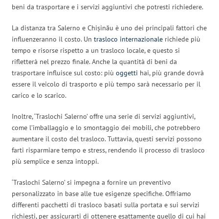
beni da trasportare e i servizi aggiuntivi che potresti richiedere.
La distanza tra Salerno e Chișinău è uno dei principali fattori che
influenzeranno il costo. Un
trasloco internazionale
richiede più
tempo e risorse rispetto a un trasloco locale, e questo si
rifletterà nel prezzo finale. Anche la quantità di beni da
trasportare influisce sul costo: più
oggetti
hai, più grande dovrà
essere il veicolo di trasporto e più tempo sarà necessario per il
carico e lo scarico.
Inoltre, ‘Traslochi Salerno’ offre una serie di servizi aggiuntivi,
come l’imballaggio e lo smontaggio dei mobili, che potrebbero
aumentare il costo del trasloco. Tuttavia, questi servizi possono
farti risparmiare tempo e stress, rendendo il processo di trasloco
più semplice e senza intoppi.
‘Traslochi Salerno’ si impegna a fornire un preventivo
personalizzato in base alle tue esigenze specifiche. Offriamo
differenti pacchetti di trasloco basati sulla portata e sui servizi
richiesti, per assicurarti di ottenere esattamente quello di cui hai