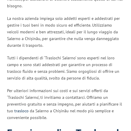
bisogno.
La nostra azienda impiega solo addetti esperti e addestrati per
gestire i tuoi beni in modo sicuro ed efficiente. Utilizziamo
veicoli moderni e ben attrezzati, ideali per il lungo viaggio da
Salerno a Chișinău, per garantire che nulla venga danneggiato
durante il trasporto.
Tutti i dipendenti di ‘Traslochi Salerno’ sono esperti nel loro
campo e sono stati addestrati per garantire un processo di
trasloco fluido e senza problemi. Siamo orgogliosi di offrire un
servizio di alta qualità, svolto da persone di fiducia.
Per ulteriori informazioni sui costi e sui servizi offerti da
‘Traslochi Salerno’, ti invitiamo a contattarci. Offriamo un
preventivo gratuito e senza impegno, per aiutarti a pianificare il
tuo
trasloco
da Salerno a Chișinău nel modo più semplice e
conveniente possibile.