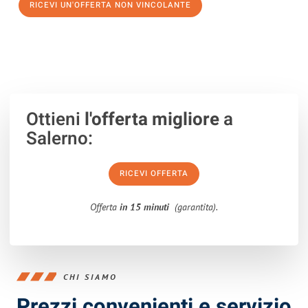
RICEVI UN'OFFERTA NON VINCOLANTE
100% non vincolante – Risposta garantita entro 15 minuti.
Ottieni
l'offerta migliore
a
Salerno:
RICEVI OFFERTA
Offerta
in 15 minuti
(garantita).
CHI SIAMO
Prezzi convenienti e servizio