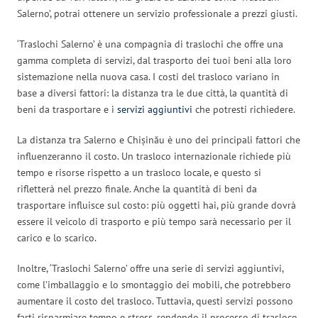
Salerno’, potrai ottenere un servizio professionale a prezzi giusti.
‘Traslochi Salerno’ è una compagnia di traslochi che offre una
gamma completa di servizi, dal trasporto dei tuoi beni alla loro
sistemazione nella nuova casa. I costi del trasloco variano in
base a diversi fattori: la distanza tra le due città, la quantità di
beni da trasportare e i
servizi aggiuntivi
che potresti richiedere.
La distanza tra Salerno e Chișinău è uno dei principali fattori che
influenzeranno il costo. Un trasloco internazionale richiede più
tempo e risorse rispetto a un trasloco locale, e questo si
rifletterà nel prezzo finale. Anche la quantità di beni da
trasportare influisce sul costo: più oggetti hai, più grande dovrà
essere il veicolo di trasporto e più tempo sarà necessario per il
carico e lo scarico.
Inoltre, ‘Traslochi Salerno’ offre una serie di servizi aggiuntivi,
come l’imballaggio e lo smontaggio dei mobili, che potrebbero
aumentare il costo del trasloco. Tuttavia, questi servizi possono
farti risparmiare tempo e stress, rendendo il processo di trasloco