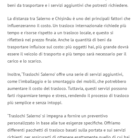
beni da trasportare e i servizi aggiuntivi che potresti richiedere.
La distanza tra Salerno e Chișinău è uno dei principali fattori che
influenzeranno il costo. Un trasloco internazionale richiede più
tempo e risorse rispetto a un trasloco locale, e questo si
rifletterà nel prezzo finale. Anche la quantità di beni da
trasportare influisce sul costo: più oggetti hai, più grande dovrà
essere il veicolo di trasporto e più tempo sarà necessario per il
carico e lo scarico.
Inoltre, ‘Traslochi Salerno’ offre una serie di servizi aggiuntivi,
come l’imballaggio e lo smontaggio dei mobili, che potrebbero
aumentare il costo del trasloco. Tuttavia, questi servizi possono
farti risparmiare tempo e stress, rendendo il processo di trasloco
più semplice e senza intoppi.
‘Traslochi Salerno’ si impegna a fornire un preventivo
personalizzato in base alle tue esigenze specifiche. Offriamo
differenti pacchetti di trasloco basati sulla portata e sui servizi
richiesti, per assicurarti di ottenere esattamente quello di cui hai