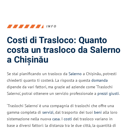
INFO
Costi di Trasloco: Quanto
costa un trasloco da Salerno
a Chișinău
Se stai pianificando un trasloco da
Salerno
a Chișinău, potresti
chiederti quanto ti costerà. La risposta a questa
domanda
dipende da vari fattori, ma grazie ad aziende come ‘Traslochi
Salerno’, potrai ottenere un servizio professionale a
prezzi giusti
.
‘Traslochi Salerno’ è una compagnia di traslochi che offre una
gamma completa di
servizi
, dal trasporto dei tuoi
beni
alla loro
sistemazione nella nuova
casa
. I
costi
del trasloco variano in
base a diversi fattori: la distanza tra le due città, la quantità di