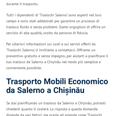
durante il trasporto.
Tutti i dipendenti di ‘Traslochi Salerno’ sono esperti nel loro
campo e sono stati addestrati per garantire un processo di
trasloco fluido e senza problemi. Siamo orgogliosi di offrire un
servizio di alta qualità, svolto da persone di fiducia.
Per ulteriori informazioni sui costi e sui servizi offerti da
‘Traslochi Salerno’, ti invitiamo a contattarci. Offriamo un
preventivo gratuito e senza impegno, per aiutarti a pianificare il
tuo trasloco da Salerno a Chișinău nel modo più semplice e
conveniente possibile.
Trasporto Mobili Economico
da Salerno a Chișinău
Se stai pianificando un trasloco da Salerno a Chișinău, potresti
chiederti quanto ti costerà. La risposta a questa domanda
dipende da vari fattori, ma grazie ad aziende come ‘Traslochi