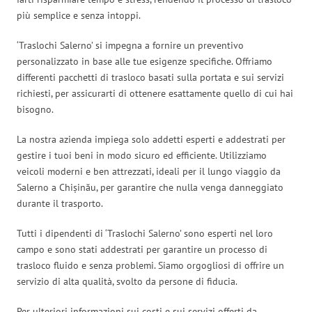
più semplice e senza intoppi.
‘Traslochi Salerno’ si impegna a fornire un preventivo
personalizzato in base alle tue esigenze specifiche. Offriamo
differenti pacchetti di trasloco basati sulla portata e sui servizi
richiesti, per assicurarti di ottenere esattamente quello di cui hai
bisogno.
La nostra azienda impiega solo addetti esperti e addestrati per
gestire i tuoi beni in modo sicuro ed efficiente. Utilizziamo
veicoli moderni e ben attrezzati, ideali per il lungo viaggio da
Salerno a Chișinău, per garantire che nulla venga danneggiato
durante il trasporto.
Tutti i dipendenti di ‘Traslochi Salerno’ sono esperti nel loro
campo e sono stati addestrati per garantire un processo di
trasloco fluido e senza problemi. Siamo orgogliosi di offrire un
servizio di alta qualità, svolto da persone di fiducia.
Per ulteriori informazioni sui costi e sui servizi offerti da