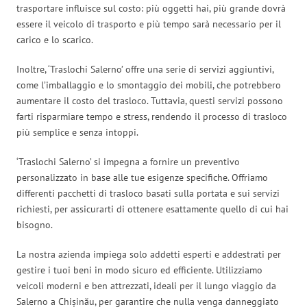
trasportare influisce sul costo: più oggetti hai, più grande dovrà
essere il veicolo di trasporto e più tempo sarà necessario per il
carico e lo scarico.
Inoltre, ‘Traslochi Salerno’ offre una serie di servizi aggiuntivi,
come l’imballaggio e lo smontaggio dei mobili, che potrebbero
aumentare il costo del trasloco. Tuttavia, questi servizi possono
farti risparmiare tempo e stress, rendendo il processo di trasloco
più semplice e senza intoppi.
‘Traslochi Salerno’ si impegna a fornire un preventivo
personalizzato in base alle tue esigenze specifiche. Offriamo
differenti pacchetti di trasloco basati sulla portata e sui servizi
richiesti, per assicurarti di ottenere esattamente quello di cui hai
bisogno.
La nostra azienda impiega solo addetti esperti e addestrati per
gestire i tuoi beni in modo sicuro ed efficiente. Utilizziamo
veicoli moderni e ben attrezzati, ideali per il lungo viaggio da
Salerno a Chișinău, per garantire che nulla venga danneggiato