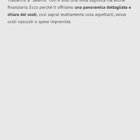
Trasferirsi a
Salerno
non è solo una sfida logistica ma anche
finanziaria. Ecco perché ti offriamo
una panoramica dettagliata e
chiara dei costi,
così saprai esattamente cosa aspettarti, senza
costi nascosti o spese impreviste.