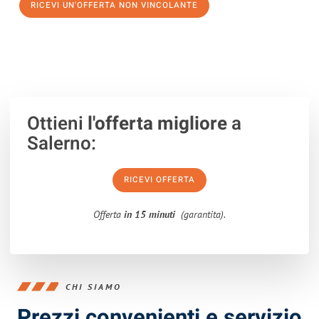
RICEVI UN'OFFERTA NON VINCOLANTE
100% non vincolante – Risposta garantita entro 15 minuti.
Ottieni
l'offerta migliore
a
Salerno:
RICEVI OFFERTA
Offerta
in 15 minuti
(garantita).
CHI SIAMO
Prezzi convenienti e servizio