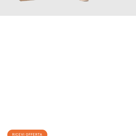
INFORMATI ORA
Scopri con Traslochi Salerno quanto può essere
facile e senza
stress il tuo trasloco a Salerno
. Il nostro team di esperti è
pronto ad assicurarti una transizione senza intoppi nella tua
nuova casa.
Ottieni subito
un'offerta non vincolante
e
risparmia € 100:
RICEVI OFFERTA
0299948957