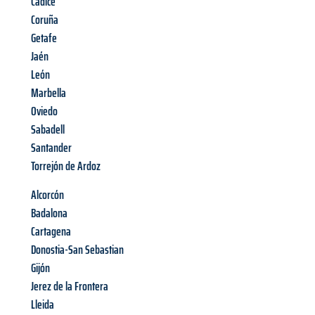
Cadice
Coruña
Getafe
Jaén
León
Marbella
Oviedo
Sabadell
Santander
Torrejón de Ardoz
Alcorcón
Badalona
Cartagena
Donostia-San Sebastian
Gijón
Jerez de la Frontera
Lleida