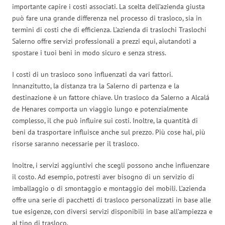
importante capire i costi associati. La scelta dell’azienda giusta
può fare una grande differenza nel processo di trasloco, sia in
termini di costi che di efficienza. L’azienda di traslochi Traslochi
Salerno offre servizi professionali a prezzi equi, aiutandoti a
spostare i tuoi beni in modo sicuro e senza stress.
I costi di un trasloco sono influenzati da vari fattori.
Innanzitutto, la distanza tra la Salerno di partenza e la
destinazione è un fattore chiave. Un trasloco da Salerno a Alcalá
de Henares comporta un viaggio lungo e potenzialmente
complesso, il che può influire sui costi. Inoltre, la quantità di
beni da trasportare influisce anche sul prezzo. Più cose hai, più
risorse saranno necessarie per il trasloco.
Inoltre, i servizi aggiuntivi che scegli possono anche influenzare
il costo. Ad esempio, potresti aver bisogno di un servizio di
imballaggio o di smontaggio e montaggio dei mobili. L’azienda
offre una serie di pacchetti di trasloco personalizzati in base alle
tue esigenze, con diversi servizi disponibili in base all’ampiezza e
al tipo di trasloco.