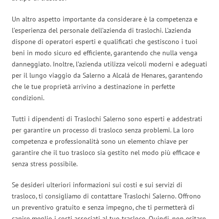
Un altro aspetto importante da considerare è la competenza e
l’esperienza del personale dell’azienda di traslochi. L’azienda
dispone di operatori esperti e qualificati che gestiscono i tuoi
beni in modo sicuro ed efficiente, garantendo che nulla venga
danneggiato. Inoltre, l’azienda utilizza veicoli moderni e adeguati
per il lungo viaggio da Salerno a Alcalá de Henares, garantendo
che le tue proprietà arrivino a destinazione in perfette
condizioni.
Tutti i dipendenti di Traslochi Salerno sono esperti e addestrati
per garantire un processo di trasloco senza problemi. La loro
competenza e professionalità sono un elemento chiave per
garantire che il tuo trasloco sia gestito nel modo più efficace e
senza stress possibile.
Se desideri ulteriori informazioni sui costi e sui servizi di
trasloco, ti consigliamo di contattare Traslochi Salerno. Offrono
un preventivo gratuito e senza impegno, che ti permetterà di
capire meglio i costi associati al tuo trasloco. Quindi, non esitare