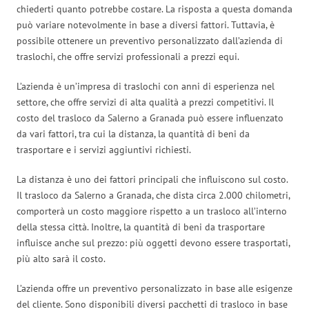
chiederti quanto potrebbe costare. La risposta a questa domanda
può variare notevolmente in base a diversi fattori. Tuttavia, è
possibile ottenere un preventivo personalizzato dall’azienda di
traslochi, che offre servizi professionali a prezzi equi.
L’azienda è un’impresa di traslochi con anni di esperienza nel
settore, che offre servizi di alta qualità a prezzi competitivi. Il
costo del trasloco da Salerno a Granada può essere influenzato
da vari fattori, tra cui la distanza, la quantità di beni da
trasportare e i servizi aggiuntivi richiesti.
La distanza è uno dei fattori principali che influiscono sul costo.
Il trasloco da Salerno a Granada, che dista circa 2.000 chilometri,
comporterà un costo maggiore rispetto a un trasloco all’interno
della stessa città. Inoltre, la quantità di beni da trasportare
influisce anche sul prezzo: più oggetti devono essere trasportati,
più alto sarà il costo.
L’azienda offre un preventivo personalizzato in base alle esigenze
del cliente. Sono disponibili diversi pacchetti di trasloco in base