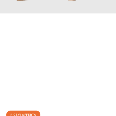
INFORMATI ORA
Scopri con Traslochi Salerno quanto può essere
facile e senza
stress il tuo trasloco a Salerno
. Il nostro team di esperti è
pronto ad assicurarti una transizione senza intoppi nella tua
nuova casa.
Ottieni subito
un'offerta non vincolante
e
risparmia € 100:
RICEVI OFFERTA
0299948957