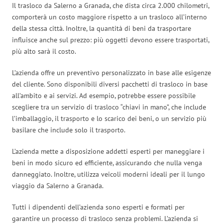
Il trasloco da Salerno a Granada, che dista circa 2.000 chilometri,
comporterà un costo maggiore rispetto a un trasloco all’interno
della stessa città. Inoltre, la quantità di beni da trasportare
influisce anche sul prezzo: più oggetti devono essere trasportati,
più alto sarà il costo.
L’azienda offre un preventivo personalizzato in base alle esigenze
del cliente. Sono disponibili diversi pacchetti di trasloco in base
all’ambito e ai servizi. Ad esempio, potrebbe essere possibile
scegliere tra un servizio di trasloco “chiavi in mano”, che include
l’imballaggio, il trasporto e lo scarico dei beni, o un servizio più
basilare che include solo il trasporto.
L’azienda mette a disposizione addetti esperti per maneggiare i
beni in modo sicuro ed efficiente, assicurando che nulla venga
danneggiato. Inoltre, utilizza veicoli moderni ideali per il lungo
viaggio da Salerno a Granada.
Tutti i dipendenti dell’azienda sono esperti e formati per
garantire un processo di trasloco senza problemi. L’azienda si