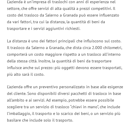
L’azienda è un’impresa di traslochi con anni di esperienza nel
settore, che offre servizi di alta qualità a prezzi competitivi. Il
costo del trasloco da Salerno a Granada può essere influenzato
da vari fattori, tra cui la distanza, la quantità di beni da
trasportare e i servizi aggiuntivi richiesti.
La distanza è uno dei fattori principali che influiscono sul costo.
Il trasloco da Salerno a Granada, che dista circa 2.000 chilometri,
comporterà un costo maggiore rispetto a un trasloco all’interno
della stessa città. Inoltre, la quantità di beni da trasportare
influisce anche sul prezzo: più oggetti devono essere trasportati,
più alto sarà il costo.
L’azienda offre un preventivo personalizzato in base alle esigenze
del cliente. Sono disponibili diversi pacchetti di trasloco in base
all’ambito e ai servizi. Ad esempio, potrebbe essere possibile
scegliere tra un servizio di trasloco “chiavi in mano”, che include
l’imballaggio, il trasporto e lo scarico dei beni, o un servizio più
basilare che include solo il trasporto.