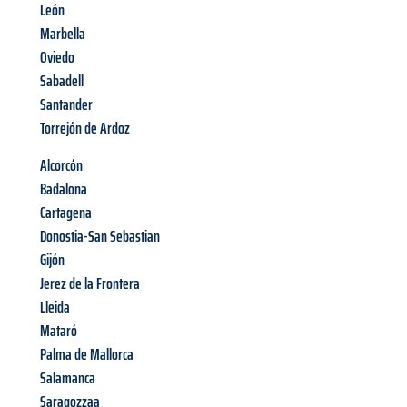
León
Marbella
Oviedo
Sabadell
Santander
Torrejón de Ardoz
Alcorcón
Badalona
Cartagena
Donostia-San Sebastian
Gijón
Jerez de la Frontera
Lleida
Mataró
Palma de Mallorca
Salamanca
Saragozzaa