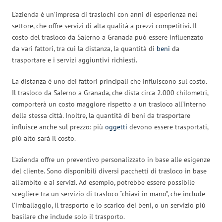
L’azienda è un’impresa di traslochi con anni di esperienza nel
settore, che offre servizi di alta qualità a prezzi competitivi. Il
costo del trasloco da Salerno a Granada può essere influenzato
da vari fattori, tra cui la distanza, la quantità di
beni
da
trasportare e i servizi aggiuntivi richiesti.
La distanza è uno dei fattori principali che influiscono sul costo.
Il trasloco da Salerno a Granada, che dista circa 2.000 chilometri,
comporterà un costo maggiore rispetto a un trasloco all’interno
della stessa città. Inoltre, la quantità di beni da trasportare
influisce anche sul prezzo: più
oggetti
devono essere trasportati,
più alto sarà il costo.
L’azienda offre un preventivo personalizzato in base alle esigenze
del cliente. Sono disponibili diversi pacchetti di trasloco in base
all’ambito e ai servizi. Ad esempio, potrebbe essere possibile
scegliere tra un servizio di trasloco “chiavi in mano”, che include
l’imballaggio, il trasporto e lo scarico dei beni, o un servizio più
basilare che include solo il trasporto.