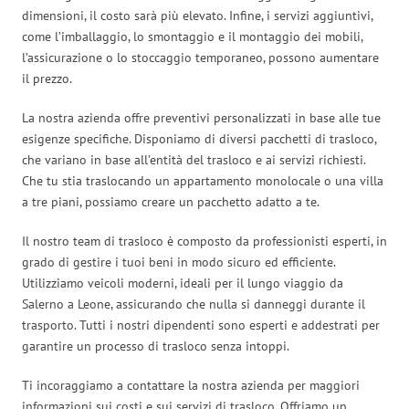
dimensioni, il costo sarà più elevato. Infine, i servizi aggiuntivi,
come l’imballaggio, lo smontaggio e il montaggio dei mobili,
l’assicurazione o lo stoccaggio temporaneo, possono aumentare
il prezzo.
La nostra azienda offre preventivi personalizzati in base alle tue
esigenze specifiche. Disponiamo di diversi pacchetti di trasloco,
che variano in base all’entità del trasloco e ai servizi richiesti.
Che tu stia traslocando un appartamento monolocale o una villa
a tre piani, possiamo creare un pacchetto adatto a te.
Il nostro team di trasloco è composto da professionisti esperti, in
grado di gestire i tuoi beni in modo sicuro ed efficiente.
Utilizziamo veicoli moderni, ideali per il lungo viaggio da
Salerno a Leone, assicurando che nulla si danneggi durante il
trasporto. Tutti i nostri dipendenti sono esperti e addestrati per
garantire un processo di trasloco senza intoppi.
Ti incoraggiamo a contattare la nostra azienda per maggiori
informazioni sui costi e sui servizi di trasloco. Offriamo un