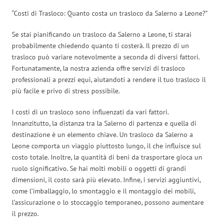
“Costi di Trasloco: Quanto costa un trasloco da Salerno a Leone?”
Se stai pianificando un trasloco da Salerno a Leone, ti starai
probabilmente chiedendo quanto ti costerà. Il prezzo di un
trasloco può variare notevolmente a seconda di diversi fattori.
Fortunatamente, la nostra azienda offre servizi di trasloco
professionali a prezzi equi, aiutandoti a rendere il tuo trasloco il
più facile e privo di stress possibile.
I costi di un trasloco sono influenzati da vari fattori.
Innanzitutto, la distanza tra la Salerno di partenza e quella di
destinazione è un elemento chiave. Un trasloco da Salerno a
Leone comporta un viaggio piuttosto lungo, il che influisce sul
costo totale. Inoltre, la quantità di beni da trasportare gioca un
ruolo significativo. Se hai molti mobili o oggetti di grandi
dimensioni, il costo sarà più elevato. Infine, i servizi aggiuntivi,
come l’imballaggio, lo smontaggio e il montaggio dei mobili,
l’assicurazione o lo stoccaggio temporaneo, possono aumentare
il prezzo.