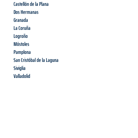
Castellón de la Plana
Dos Hermanas
Granada
La Coruña
Logroño
Móstoles
Pamplona
San Cristóbal de la Laguna
Siviglia
Valladolid
Richiedi ora la tua
offerta
al
miglior