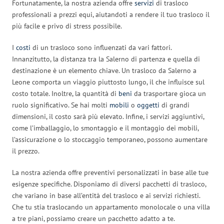
Fortunatamente, la nostra azienda offre
servizi
di trasloco
professionali a prezzi equi, aiutandoti a rendere il tuo trasloco il
più facile e privo di stress possibile.
I
costi
di un trasloco sono influenzati da vari fattori.
Innanzitutto, la distanza tra la Salerno di partenza e quella di
destinazione è un elemento chiave. Un trasloco da Salerno a
Leone comporta un viaggio piuttosto lungo, il che influisce sul
costo totale. Inoltre, la quantità di
beni
da trasportare gioca un
ruolo significativo. Se hai molti
mobili
o
oggetti
di grandi
dimensioni, il costo sarà più elevato. Infine, i servizi aggiuntivi,
come l’imballaggio, lo smontaggio e il montaggio dei mobili,
l’assicurazione o lo stoccaggio temporaneo, possono aumentare
il prezzo.
La nostra azienda offre preventivi personalizzati in base alle tue
esigenze specifiche. Disponiamo di diversi pacchetti di trasloco,
che variano in base all’entità del trasloco e ai servizi richiesti.
Che tu stia traslocando un appartamento monolocale o una villa
a tre piani, possiamo creare un pacchetto adatto a te.