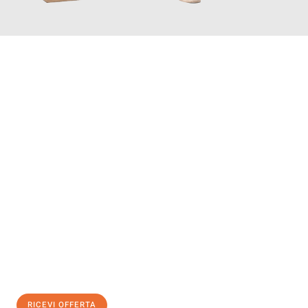
INFORMATI ORA
Scopri con Traslochi Salerno quanto può essere
facile e senza
stress il tuo trasloco a Salerno
. Il nostro team di esperti è
pronto ad assicurarti una transizione senza intoppi nella tua
nuova casa.
Ottieni subito
un'offerta non vincolante
e
risparmia € 100:
RICEVI OFFERTA
0299948957