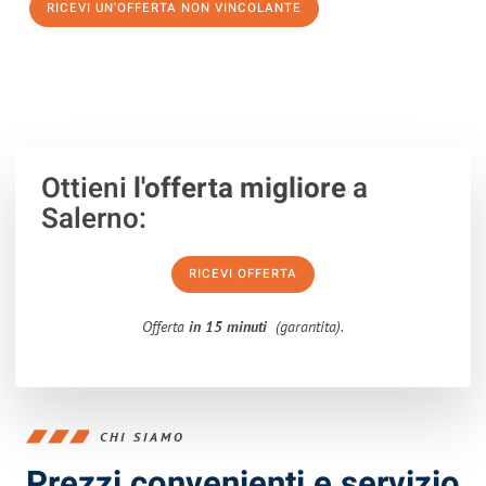
RICEVI UN'OFFERTA NON VINCOLANTE
100% non vincolante – Risposta garantita entro 15 minuti.
Ottieni
l'offerta migliore
a
Salerno:
RICEVI OFFERTA
Offerta
in 15 minuti
(garantita).
CHI SIAMO
Prezzi convenienti e servizio