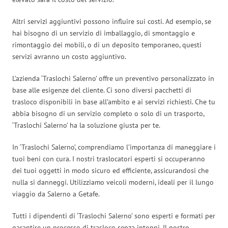
Altri servizi aggiuntivi possono influire sui costi. Ad esempio, se
hai bisogno di un servizio di imballaggio, di smontaggio e
rimontaggio dei mobili, o di un deposito temporaneo, questi
servizi avranno un costo aggiuntivo.
L’azienda ‘Traslochi Salerno’ offre un preventivo personalizzato in
base alle esigenze del cliente. Ci sono diversi pacchetti di
trasloco disponibili in base all’ambito e ai servizi richiesti. Che tu
abbia bisogno di un servizio completo o solo di un trasporto,
‘Traslochi Salerno’ ha la soluzione giusta per te.
In ‘Traslochi Salerno’, comprendiamo l’importanza di maneggiare i
tuoi beni con cura. I nostri traslocatori esperti si occuperanno
dei tuoi oggetti in modo sicuro ed efficiente, assicurandosi che
nulla si danneggi. Utilizziamo veicoli moderni, ideali per il lungo
viaggio da Salerno a Getafe.
Tutti i dipendenti di ‘Traslochi Salerno’ sono esperti e formati per
garantire un processo di trasloco senza intoppi. Il nostro