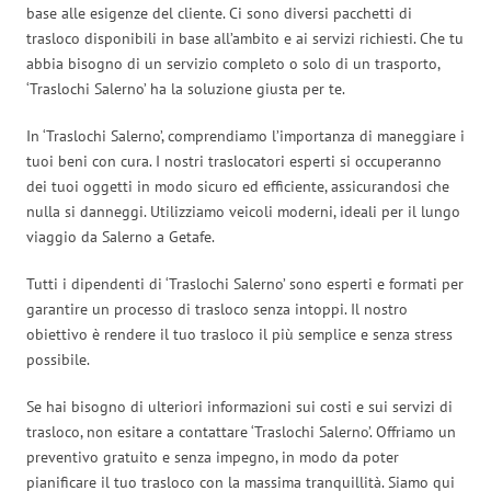
base alle esigenze del cliente. Ci sono diversi pacchetti di
trasloco disponibili in base all’ambito e ai servizi richiesti. Che tu
abbia bisogno di un servizio completo o solo di un trasporto,
‘Traslochi Salerno’ ha la soluzione giusta per te.
In ‘Traslochi Salerno’, comprendiamo l’importanza di maneggiare i
tuoi beni con cura. I nostri traslocatori esperti si occuperanno
dei tuoi oggetti in modo sicuro ed efficiente, assicurandosi che
nulla si danneggi. Utilizziamo veicoli moderni, ideali per il lungo
viaggio da Salerno a Getafe.
Tutti i dipendenti di ‘Traslochi Salerno’ sono esperti e formati per
garantire un processo di trasloco senza intoppi. Il nostro
obiettivo è rendere il tuo trasloco il più semplice e senza stress
possibile.
Se hai bisogno di ulteriori informazioni sui costi e sui servizi di
trasloco, non esitare a contattare ‘Traslochi Salerno’. Offriamo un
preventivo gratuito e senza impegno, in modo da poter
pianificare il tuo trasloco con la massima tranquillità. Siamo qui