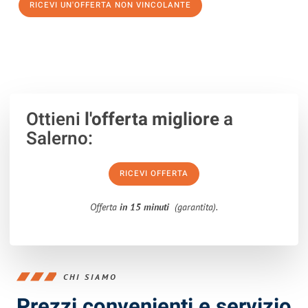
RICEVI UN'OFFERTA NON VINCOLANTE
100% non vincolante – Risposta garantita entro 15 minuti.
Ottieni
l'offerta migliore
a
Salerno:
RICEVI OFFERTA
Offerta
in 15 minuti
(garantita).
CHI SIAMO
Prezzi convenienti e servizio