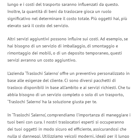
lungo e i costi del trasporto saranno influenzati da questo.
Inoltre, la quantità di beni da traslocare gioca un ruolo
significativo nel determinare il costo totale. Più oggetti hai, più
elevato sarà il costo del servizio.
Altri servizi aggiuntivi possono influire sui costi. Ad esempio, se
hai bisogno di un servizio di imballaggio, di smontaggio e
rimontaggio dei mobili, o di un deposito temporaneo, questi
servizi avranno un costo aggiuntivo.
L’azienda ‘Traslochi Salerno’ offre un preventivo personalizzato in
base alle esigenze del cliente. Ci sono diversi pacchetti di
trasloco disponibili in base all’ambito e ai servizi richiesti. Che tu
abbia bisogno di un servizio completo o solo di un trasporto,
‘Traslochi Salerno’ ha la soluzione giusta per te.
In ‘Traslochi Salerno’, comprendiamo l’importanza di maneggiare i
tuoi beni con cura. I nostri traslocatori esperti si occuperanno
dei tuoi oggetti in modo sicuro ed efficiente, assicurandosi che
nulla si danneggi. Utilizziamo veicoli moderni, ideali per il lungo