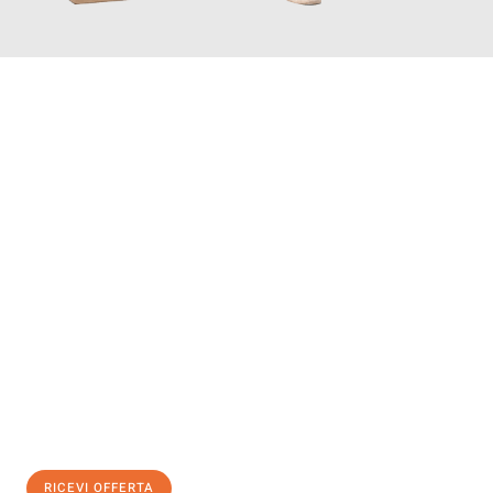
INFORMATI ORA
Scopri con Traslochi Salerno quanto può essere
facile e senza
stress il tuo trasloco a Salerno
. Il nostro team di esperti è
pronto ad assicurarti una transizione senza intoppi nella tua
nuova casa.
Ottieni subito
un'offerta non vincolante
e
risparmia € 100:
RICEVI OFFERTA
0299948957