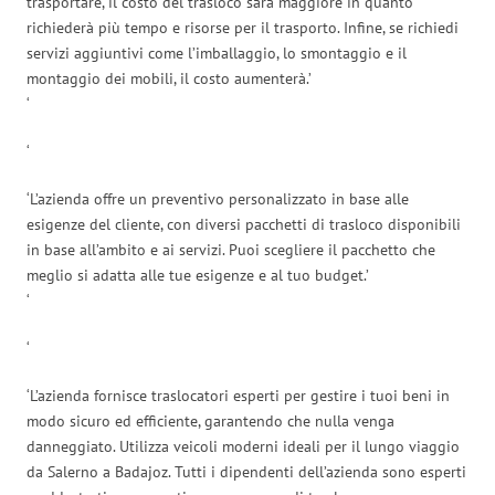
trasportare, il costo del trasloco sarà maggiore in quanto
richiederà più tempo e risorse per il trasporto. Infine, se richiedi
servizi aggiuntivi come l’imballaggio, lo smontaggio e il
montaggio dei mobili, il costo aumenterà.’
‘
‘
‘L’azienda offre un preventivo personalizzato in base alle
esigenze del cliente, con diversi pacchetti di trasloco disponibili
in base all’ambito e ai servizi. Puoi scegliere il pacchetto che
meglio si adatta alle tue esigenze e al tuo budget.’
‘
‘
‘L’azienda fornisce traslocatori esperti per gestire i tuoi beni in
modo sicuro ed efficiente, garantendo che nulla venga
danneggiato. Utilizza veicoli moderni ideali per il lungo viaggio
da Salerno a Badajoz. Tutti i dipendenti dell’azienda sono esperti