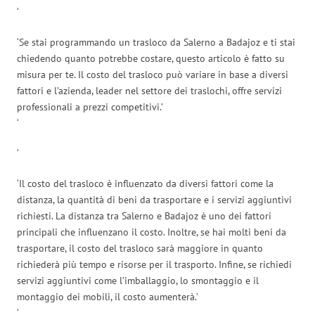
‘
‘Se stai programmando un trasloco da Salerno a Badajoz e ti stai
chiedendo quanto potrebbe costare, questo articolo è fatto su
misura per te. Il costo del trasloco può variare in base a diversi
fattori e l’azienda, leader nel settore dei traslochi, offre servizi
professionali a prezzi competitivi.’
‘
‘
‘Il costo del trasloco è influenzato da diversi fattori come la
distanza, la quantità di beni da trasportare e i servizi aggiuntivi
richiesti. La distanza tra Salerno e Badajoz è uno dei fattori
principali che influenzano il costo. Inoltre, se hai molti beni da
trasportare, il costo del trasloco sarà maggiore in quanto
richiederà più tempo e risorse per il trasporto. Infine, se richiedi
servizi aggiuntivi come l’imballaggio, lo smontaggio e il
montaggio dei mobili, il costo aumenterà.’
‘