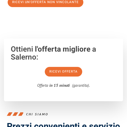
RICEVI UN'OFFERTA NON VINCOLANTE
100% non vincolante – Risposta garantita entro 15 minuti.
Ottieni
l'offerta migliore
a
Salerno:
RICEVI OFFERTA
Offerta
in 15 minuti
(garantita).
CHI SIAMO
Prezzi convenienti e servizio