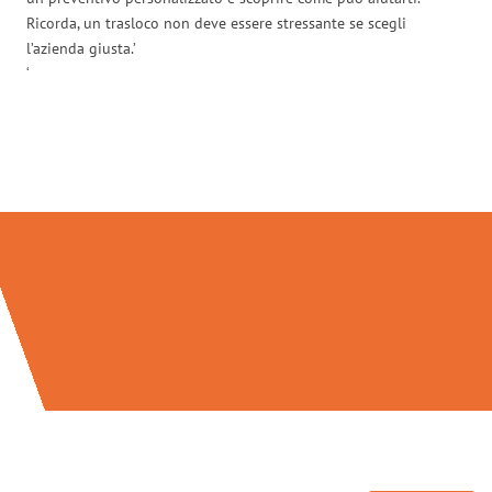
Ricorda, un trasloco non deve essere stressante se scegli
l’azienda giusta.’
‘
Traslochi Salerno in numeri: