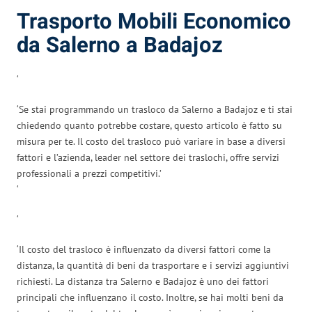
Trasporto Mobili Economico
da Salerno a Badajoz
‘
‘Se stai programmando un trasloco da Salerno a Badajoz e ti stai
chiedendo quanto potrebbe costare, questo articolo è fatto su
misura per te. Il costo del trasloco può variare in base a diversi
fattori e l’azienda, leader nel settore dei traslochi, offre servizi
professionali a prezzi competitivi.’
‘
‘
‘Il costo del trasloco è influenzato da diversi fattori come la
distanza, la quantità di beni da trasportare e i servizi aggiuntivi
richiesti. La distanza tra Salerno e Badajoz è uno dei fattori
principali che influenzano il costo. Inoltre, se hai molti beni da