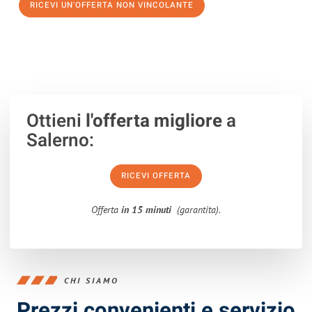
RICEVI UN'OFFERTA NON VINCOLANTE
100% non vincolante – Risposta garantita entro 15 minuti.
Ottieni
l'offerta migliore
a
Salerno:
RICEVI OFFERTA
Offerta
in 15 minuti
(garantita).
CHI SIAMO
Prezzi convenienti e servizio