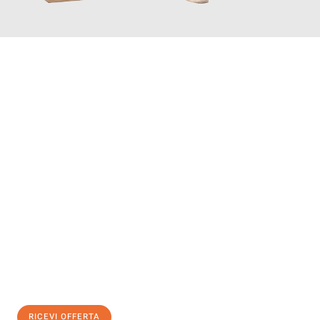
INFORMATI ORA
Scopri con Traslochi Salerno quanto può essere
facile e senza
stress il tuo trasloco a Salerno
. Il nostro team di esperti è
pronto ad assicurarti una transizione senza intoppi nella tua
nuova casa.
Ottieni subito
un'offerta non vincolante
e
risparmia € 100:
RICEVI OFFERTA
0299948957