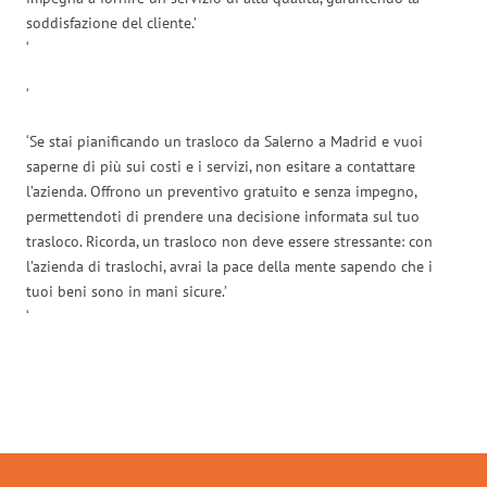
soddisfazione del cliente.’
‘
‘
‘Se stai pianificando un trasloco da Salerno a Madrid e vuoi
saperne di più sui costi e i servizi, non esitare a contattare
l’azienda. Offrono un preventivo gratuito e senza impegno,
permettendoti di prendere una decisione informata sul tuo
trasloco. Ricorda, un trasloco non deve essere stressante: con
l’azienda di traslochi, avrai la pace della mente sapendo che i
tuoi beni sono in mani sicure.’
‘
Traslochi Salerno in numeri: