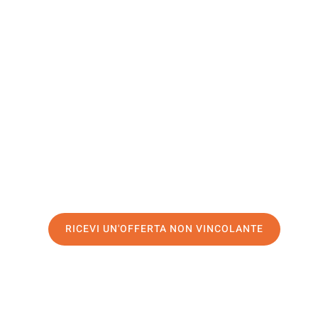
Jerez De 
Frontera
Il tuo trasloco Salerno Jerez de la Frontera può essere c
nostro
servizio di prima classe
e assicurati i
migliori pre
Richiedo ora la tua offerta personalizzata e fai il prim
trasloco senza stress a Jerez de la Frontera
RICEVI UN'OFFERTA NON VINCOLANTE
100% non vincolante – Risposta garantita entro 15 minuti.