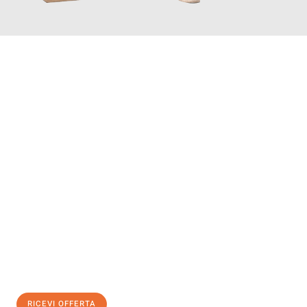
INFORMATI ORA
Scopri con Traslochi Salerno quanto può essere
facile e senza
stress il tuo trasloco a Salerno
. Il nostro team di esperti è
pronto ad assicurarti una transizione senza intoppi nella tua
nuova casa.
Ottieni subito
un'offerta non vincolante
e
risparmia € 100:
RICEVI OFFERTA
0299948957