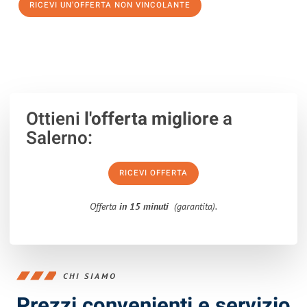
RICEVI UN'OFFERTA NON VINCOLANTE
100% non vincolante – Risposta garantita entro 15 minuti.
Ottieni
l'offerta migliore
a
Salerno:
RICEVI OFFERTA
Offerta
in 15 minuti
(garantita).
CHI SIAMO
Prezzi convenienti e servizio