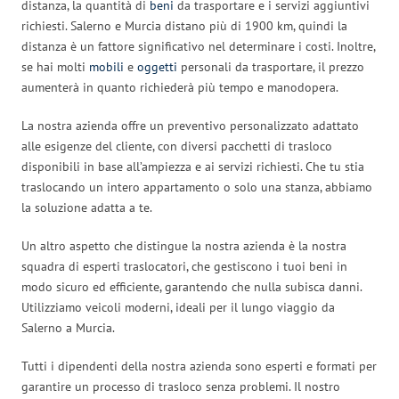
distanza, la quantità di
beni
da trasportare e i servizi aggiuntivi
richiesti. Salerno e Murcia distano più di 1900 km, quindi la
distanza è un fattore significativo nel determinare i costi. Inoltre,
se hai molti
mobili
e
oggetti
personali da trasportare, il prezzo
aumenterà in quanto richiederà più tempo e manodopera.
La nostra azienda offre un preventivo personalizzato adattato
alle esigenze del cliente, con diversi pacchetti di trasloco
disponibili in base all’ampiezza e ai servizi richiesti. Che tu stia
traslocando un intero appartamento o solo una stanza, abbiamo
la soluzione adatta a te.
Un altro aspetto che distingue la nostra azienda è la nostra
squadra di esperti traslocatori, che gestiscono i tuoi beni in
modo sicuro ed efficiente, garantendo che nulla subisca danni.
Utilizziamo veicoli moderni, ideali per il lungo viaggio da
Salerno a Murcia.
Tutti i dipendenti della nostra azienda sono esperti e formati per
garantire un processo di trasloco senza problemi. Il nostro