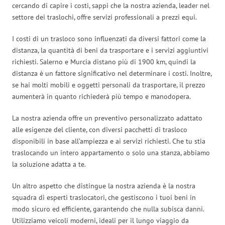
cercando di capire i costi, sappi che la nostra azienda, leader nel
settore dei traslochi, offre servizi professionali a prezzi equi.
I costi di un trasloco sono influenzati da diversi fattori come la
distanza, la quantità di beni da trasportare e i servizi aggiuntivi
richiesti. Salerno e Murcia distano più di 1900 km, quindi la
distanza è un fattore significativo nel determinare i costi. Inoltre,
se hai molti mobili e oggetti personali da trasportare, il prezzo
aumenterà in quanto richiederà più tempo e manodopera.
La nostra azienda offre un preventivo personalizzato adattato
alle esigenze del cliente, con diversi pacchetti di trasloco
disponibili in base all’ampiezza e ai servizi richiesti. Che tu stia
traslocando un intero appartamento o solo una stanza, abbiamo
la soluzione adatta a te.
Un altro aspetto che distingue la nostra azienda è la nostra
squadra di esperti traslocatori, che gestiscono i tuoi beni in
modo sicuro ed efficiente, garantendo che nulla subisca danni.
Utilizziamo veicoli moderni, ideali per il lungo viaggio da