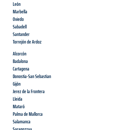
León
Marbella
Oviedo
Sabadell
Santander
Torrejón de Ardoz
Alcorcón
Badalona
Cartagena
Donostia-San Sebastian
Gijón
Jerez de la Frontera
Lleida
Mataró
Palma de Mallorca
Salamanca
Saragozzaa