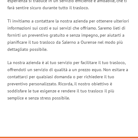
esperienza si traduce in un servizio efficiente e affidabile, che ti
farà sentire sicuro durante tutto il trasloco.
Ti invitiamo a contattare la nostra azienda per ottenere ulteriori
informazioni sui costi e sui servizi che offriamo. Saremo lieti di
fornirti un preventivo gratuito e senza impegno, per aiutarti a
pianificare il tuo trasloco da Salerno a Ourense nel modo più
dettagliato possibile.
La nostra azienda è al tuo servizio per facilitare il tuo trasloco,
offrendoti un servizio di qualità a un prezzo equo. Non esitare a
contattarci per qualsiasi domanda o per richiedere il tuo
preventivo personalizzato. Ricorda, il nostro obiettivo è
soddisfare le tue esigenze e rendere il tuo trasloco il più
semplice e senza stress possibile.
Traslochi Salerno in numeri: