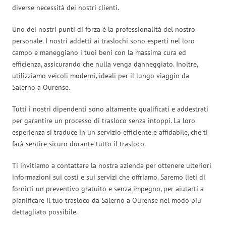
diverse necessità dei nostri clienti.
Uno dei nostri punti di forza è la professionalità del nostro
personale. I nostri addetti ai traslochi sono esperti nel loro
campo e maneggiano i tuoi beni con la massima cura ed
efficienza, assicurando che nulla venga danneggiato. Inoltre,
utilizziamo veicoli moderni, ideali per il lungo viaggio da
Salerno a Ourense.
Tutti i nostri dipendenti sono altamente qualificati e addestrati
per garantire un processo di trasloco senza intoppi. La loro
esperienza si traduce in un servizio efficiente e affidabile, che ti
farà sentire sicuro durante tutto il trasloco.
Ti invitiamo a contattare la nostra azienda per ottenere ulteriori
informazioni sui costi e sui servizi che offriamo. Saremo lieti di
fornirti un preventivo gratuito e senza impegno, per aiutarti a
pianificare il tuo trasloco da Salerno a Ourense nel modo più
dettagliato possibile.