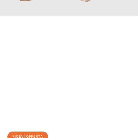
INFORMATI ORA
Scopri con Traslochi Salerno quanto può essere
facile e senza
stress il tuo trasloco a Salerno
. Il nostro team di esperti è
pronto ad assicurarti una transizione senza intoppi nella tua
nuova casa.
Ottieni subito
un'offerta non vincolante
e
risparmia € 100:
RICEVI OFFERTA
0299948957