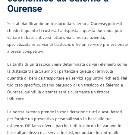
Ourense
Se stai pianificando un trasloco da Salerno a Ourense, potresti
chiederti quanto ti costerà. La risposta a questa domanda può
variare in base a diversi fattori, ma la nostra azienda,
specializzata in servizi di traslochi, offre un servizio professionale
a prezzi competitivi.
La tariffa di un trasloco viene determinata da vari elementi come
la distanza tra la Salerno di partenza e quella di arrivo, la
quantità di beni da trasportare e i servizi aggiuntivi richiesti. Nel
tuo caso specifico, stiamo parlando di un trasloco da Salerno a
Ourense, quindi la distanza sarà sicuramente un fattore
influente.
La nostra azienda prende in considerazione tutti questi fattori
per fornire un preventivo personalizzato in base alle tue
esigenze. Offriamo diversi pacchetti di trasloco, che variano in
base all’ampiezza e ai servizi inclusi, per andare incontro alle