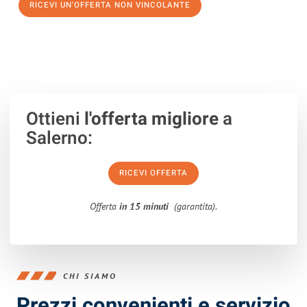
RICEVI UN'OFFERTA NON VINCOLANTE
100% non vincolante – Risposta garantita entro 15 minuti.
Ottieni
l'offerta migliore
a
Salerno:
RICEVI OFFERTA
Offerta
in 15 minuti
(garantita).
CHI SIAMO
Prezzi convenienti e servizio