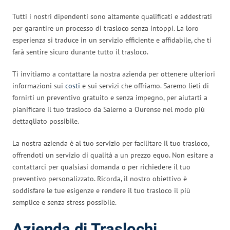
Tutti i nostri dipendenti sono altamente qualificati e addestrati
per garantire un processo di trasloco senza intoppi. La loro
esperienza si traduce in un servizio efficiente e affidabile, che ti
farà sentire sicuro durante tutto il trasloco.
Ti invitiamo a contattare la nostra azienda per ottenere ulteriori
informazioni sui
costi
e sui servizi che offriamo. Saremo lieti di
fornirti un preventivo gratuito e senza impegno, per aiutarti a
pianificare il tuo trasloco da Salerno a Ourense nel modo più
dettagliato possibile.
La nostra azienda è al tuo servizio per facilitare il tuo trasloco,
offrendoti un servizio di qualità a un prezzo equo. Non esitare a
contattarci per qualsiasi domanda o per richiedere il tuo
preventivo personalizzato. Ricorda, il nostro obiettivo è
soddisfare le tue esigenze e rendere il tuo trasloco il più
semplice e senza stress possibile.
Azienda di Traslochi