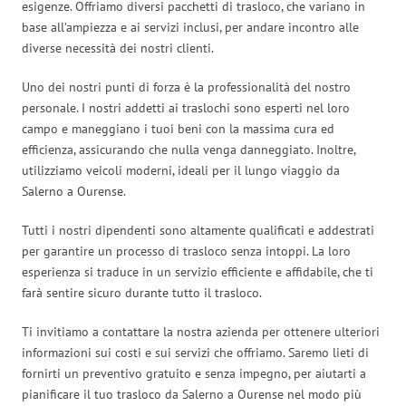
esigenze. Offriamo diversi pacchetti di trasloco, che variano in
base all’ampiezza e ai servizi inclusi, per andare incontro alle
diverse necessità dei nostri clienti.
Uno dei nostri punti di forza è la professionalità del nostro
personale. I nostri addetti ai traslochi sono esperti nel loro
campo e maneggiano i tuoi beni con la massima cura ed
efficienza, assicurando che nulla venga danneggiato. Inoltre,
utilizziamo veicoli moderni, ideali per il lungo viaggio da
Salerno a Ourense.
Tutti i nostri dipendenti sono altamente qualificati e addestrati
per garantire un processo di trasloco senza intoppi. La loro
esperienza si traduce in un servizio efficiente e affidabile, che ti
farà sentire sicuro durante tutto il trasloco.
Ti invitiamo a contattare la nostra azienda per ottenere ulteriori
informazioni sui costi e sui servizi che offriamo. Saremo lieti di
fornirti un preventivo gratuito e senza impegno, per aiutarti a
pianificare il tuo trasloco da Salerno a Ourense nel modo più