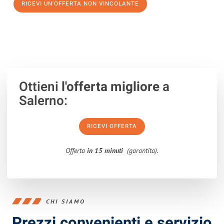
RICEVI UN'OFFERTA NON VINCOLANTE
100% non vincolante – Risposta garantita entro 15 minuti.
Ottieni
l'offerta migliore
a
Salerno:
RICEVI OFFERTA
Offerta
in 15 minuti
(garantita).
CHI SIAMO
Prezzi convenienti e servizio