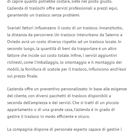
di capire quanto potrebbe costare, siete nel posto giusto.
L’azienda di traslochi offre servizi professionali a prezzi equi,
garantendo un trasloco senza problemi.
Svariati fattori influenzano il costo di un trasloco. Innanzitutto,
la distanza da percorrere. Un trasloco interurbano da Salerno a
Oviedo avrà un costo diverso rispetto ad un trasloco locale. In
secondo luogo, la quantità di beni da trasportare è un altro
fattore che incide sul costo totale. Infine, i servizi aggiuntivi
richiesti, come l’imballaggio, lo smontaggio e il montaggio dei
mobili, la fornitura di scatole per il trasloco, influiscono anch’essi
sul prezzo finale.
L’azienda offre un preventivo personalizzato in base alle esigenze
del cliente, con diversi pacchetti di trasloco disponibili a
seconda dell’ampiezza e dei servizi. Che si tratti di un piccolo
appartamento o di una grande casa, l’azienda è in grado di
gestire il trasloco in modo efficiente e sicuro.
La compagnia dispone di personale esperto capace di gestire i