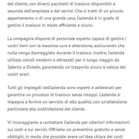
del cliente, con diversi pacchetti di trasloco disponibili a
seconda dell’ampiezza e dei servizi. Che si tratti di un piccolo
appartamento o di una grande casa, l’azienda è in grado di
gestire il trasloco in modo efficiente e sicuro.
La compagnia dispone di personale esperto capace di gestire i
vostri beni con la massima cura e attenzione, assicurando che
nulla venga danneggiato durante il trasloco. Inoltre, l’azienda
utilizza veicoli moderni e attrezzati per il lungo viaggio da
Salerno a Oviedo, garantendo un trasporto sicuro e veloce dei
vostri averi.
Tutti gli impiegati dell’azienda sono esperti e addestrati per
garantire un processo di trasloco senza intoppi. L’azienda si
impegna a fornire un servizio di alta qualità, con un’attenzione
particolare alla soddisfazione del cliente.
Vi incoraggiamo a contattare l’azienda per ulteriori informazioni
sui costi e sui servizi. Offriamo un preventivo gratuito e senza
obblighi, in modo che possiate avere un’idea chiara dei costi