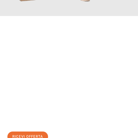
INFORMATI ORA
Scopri con Traslochi Salerno quanto può essere
facile e senza
stress il tuo trasloco a Salerno
. Il nostro team di esperti è
pronto ad assicurarti una transizione senza intoppi nella tua
nuova casa.
Ottieni subito
un'offerta non vincolante
e
risparmia € 100:
RICEVI OFFERTA
0299948957