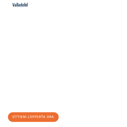
Valladolid
Richiedi ora la tua
offerta
al
miglior
prezzo !
Inviateci adesso la vostra richiesta non vincolante e
assicuratevi la vostra
offerta di trasloco per le vostre esigenze
a Salerno
al miglior prezzo! Approfitta dell’occasione per
un
trasloco senza stress
e con il massimo comfort:
OTTIENI L'OFFERTA ORA