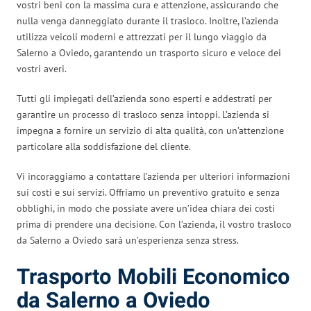
vostri beni con la massima cura e attenzione, assicurando che
nulla venga danneggiato durante il trasloco. Inoltre, l’azienda
utilizza veicoli moderni e attrezzati per il lungo viaggio da
Salerno a Oviedo, garantendo un trasporto sicuro e veloce dei
vostri averi.
Tutti gli impiegati dell’azienda sono esperti e addestrati per
garantire un processo di trasloco senza intoppi. L’azienda si
impegna a fornire un servizio di alta qualità, con un’attenzione
particolare alla soddisfazione del cliente.
Vi incoraggiamo a contattare l’azienda per ulteriori informazioni
sui costi e sui servizi. Offriamo un preventivo gratuito e senza
obblighi, in modo che possiate avere un’idea chiara dei costi
prima di prendere una decisione. Con l’azienda, il vostro trasloco
da Salerno a Oviedo sarà un’esperienza senza stress.
Trasporto Mobili Economico
da Salerno a Oviedo