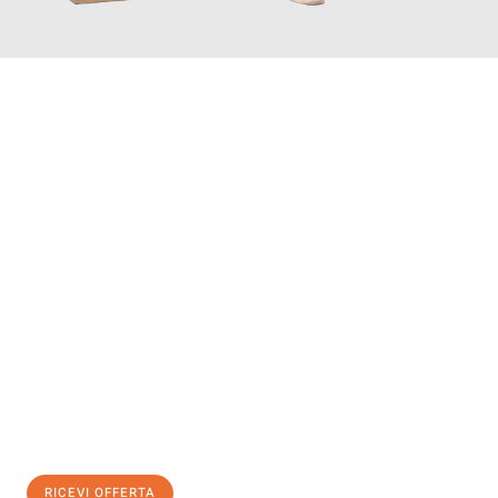
INFORMATI ORA
Scopri con Traslochi Salerno quanto può essere
facile e senza
stress il tuo trasloco a Salerno
. Il nostro team di esperti è
pronto ad assicurarti una transizione senza intoppi nella tua
nuova casa.
Ottieni subito
un'offerta non vincolante
e
risparmia € 100:
RICEVI OFFERTA
0299948957