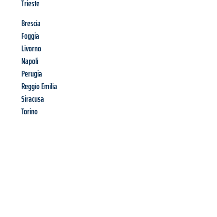
Trieste
Brescia
Foggia
Livorno
Napoli
Perugia
Reggio Emilia
Siracusa
Torino
Richiedi ora la tua
offerta
al
miglior