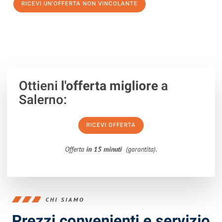
RICEVI UN'OFFERTA NON VINCOLANTE
100% non vincolante – Risposta garantita entro 15 minuti.
Ottieni
l'offerta migliore
a
Salerno:
RICEVI OFFERTA
Offerta
in 15 minuti
(garantita).
CHI SIAMO
Prezzi convenienti e servizio