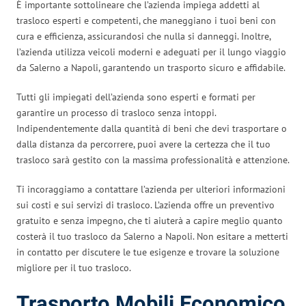
È importante sottolineare che l’azienda impiega addetti al
trasloco esperti e competenti, che maneggiano i tuoi beni con
cura e efficienza, assicurandosi che nulla si danneggi. Inoltre,
l’azienda utilizza veicoli moderni e adeguati per il lungo viaggio
da Salerno a Napoli, garantendo un trasporto sicuro e affidabile.
Tutti gli impiegati dell’azienda sono esperti e formati per
garantire un processo di trasloco senza intoppi.
Indipendentemente dalla quantità di beni che devi trasportare o
dalla distanza da percorrere, puoi avere la certezza che il tuo
trasloco sarà gestito con la massima professionalità e attenzione.
Ti incoraggiamo a contattare l’azienda per ulteriori informazioni
sui costi e sui servizi di trasloco. L’azienda offre un preventivo
gratuito e senza impegno, che ti aiuterà a capire meglio quanto
costerà il tuo trasloco da Salerno a Napoli. Non esitare a metterti
in contatto per discutere le tue esigenze e trovare la soluzione
migliore per il tuo trasloco.
Trasporto Mobili Economico