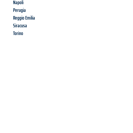
Napoli
Perugia
Reggio Emilia
Siracusa
Torino
Richiedi ora la tua
offerta
al
miglior
prezzo !
Inviateci adesso la vostra richiesta non vincolante e
assicuratevi la vostra
offerta di trasloco per le vostre esigenze
a Salerno
al miglior prezzo! Approfitta dell’occasione per
un
trasloco senza stress
e con il massimo comfort: