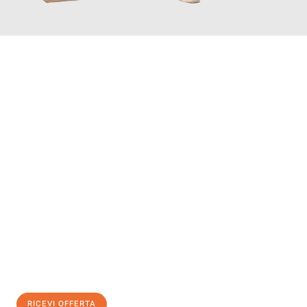
INFORMATI ORA
Scopri con Traslochi Salerno quanto può essere
facile e senza
stress il tuo trasloco a Salerno
. Il nostro team di esperti è
pronto ad assicurarti una transizione senza intoppi nella tua
nuova casa.
Ottieni subito
un'offerta non vincolante
e
risparmia € 100:
RICEVI OFFERTA
0299948957