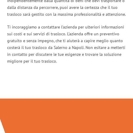
Indipendentemente dalla quantità di beni che devi trasportare o
dalla distanza da percorrere, puoi avere la certezza che il tuo
trasloco sarà gestito con la massima professionalità e attenzione.
Ti incoraggiamo a contattare l’azienda per ulteriori informazioni
sui costi e sui servizi di trasloco. L’azienda offre un preventivo
gratuito e senza impegno, che ti aiuterà a capire meglio quanto
costerà il tuo trasloco da Salerno a Napoli. Non esitare a metterti
in contatto per discutere le tue esigenze e trovare la soluzione
migliore per il tuo trasloco.
Traslochi Salerno in numeri: