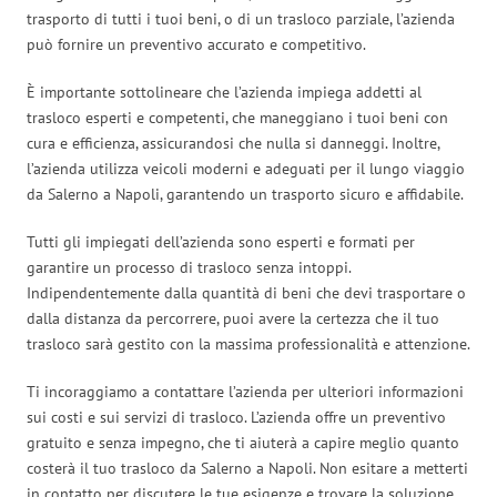
trasporto di tutti i tuoi beni, o di un trasloco parziale, l’azienda
può fornire un preventivo accurato e competitivo.
È importante sottolineare che l’azienda impiega addetti al
trasloco esperti e competenti, che maneggiano i tuoi beni con
cura e efficienza, assicurandosi che nulla si danneggi. Inoltre,
l’azienda utilizza veicoli moderni e adeguati per il lungo viaggio
da Salerno a Napoli, garantendo un trasporto sicuro e affidabile.
Tutti gli impiegati dell’azienda sono esperti e formati per
garantire un processo di trasloco senza intoppi.
Indipendentemente dalla quantità di beni che devi trasportare o
dalla distanza da percorrere, puoi avere la certezza che il tuo
trasloco sarà gestito con la massima professionalità e attenzione.
Ti incoraggiamo a contattare l’azienda per ulteriori informazioni
sui costi e sui servizi di trasloco. L’azienda offre un preventivo
gratuito e senza impegno, che ti aiuterà a capire meglio quanto
costerà il tuo trasloco da Salerno a Napoli. Non esitare a metterti
in contatto per discutere le tue esigenze e trovare la soluzione