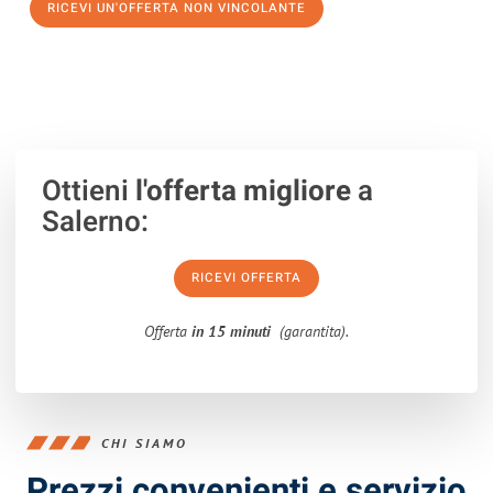
RICEVI UN'OFFERTA NON VINCOLANTE
100% non vincolante – Risposta garantita entro 15 minuti.
Ottieni
l'offerta migliore
a
Salerno:
RICEVI OFFERTA
Offerta
in 15 minuti
(garantita).
CHI SIAMO
Prezzi convenienti e servizio