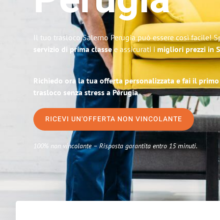
Perugia
Il tuo trasloco Salerno Perugia può essere così facile! S
servizio di prima classe
e assicurati i
migliori prezzi in 
Richiedo ora la tua offerta personalizzata e fai il prim
trasloco senza stress a Perugia
RICEVI UN'OFFERTA NON VINCOLANTE
100% non vincolante – Risposta garantita entro 15 minuti.