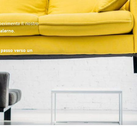
perimenta il nostro
Salerno
.
o passo verso un