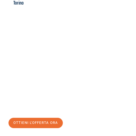
Torino
Richiedi ora la tua
offerta
al
miglior
prezzo !
Inviateci adesso la vostra richiesta non vincolante e
assicuratevi la vostra
offerta di trasloco per le vostre esigenze
a Salerno
al miglior prezzo! Approfitta dell’occasione per
un
trasloco senza stress
e con il massimo comfort:
OTTIENI L'OFFERTA ORA