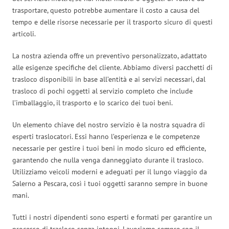
trasportare, questo potrebbe aumentare il costo a causa del
tempo e delle risorse necessarie per il trasporto sicuro di questi
articoli.
La nostra azienda offre un preventivo personalizzato, adattato
alle esigenze specifiche del cliente. Abbiamo diversi pacchetti di
trasloco disponibili in base all’entità e ai servizi necessari, dal
trasloco di pochi oggetti al servizio completo che include
l’imballaggio, il trasporto e lo scarico dei tuoi beni.
Un elemento chiave del nostro servizio è la nostra squadra di
esperti traslocatori. Essi hanno l’esperienza e le competenze
necessarie per gestire i tuoi beni in modo sicuro ed efficiente,
garantendo che nulla venga danneggiato durante il trasloco.
Utilizziamo veicoli moderni e adeguati per il lungo viaggio da
Salerno a Pescara, così i tuoi oggetti saranno sempre in buone
mani.
Tutti i nostri dipendenti sono esperti e formati per garantire un
processo di trasloco senza intoppi. Lavoriamo sempre con il