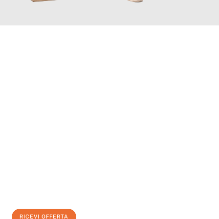
INFORMATI ORA
Scopri con Traslochi Salerno quanto può essere
facile e senza
stress il tuo trasloco a Salerno
. Il nostro team di esperti è
pronto ad assicurarti una transizione senza intoppi nella tua
nuova casa.
Ottieni subito
un'offerta non vincolante
e
risparmia € 100:
RICEVI OFFERTA
0299948957