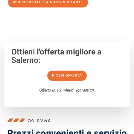
RICEVI UN'OFFERTA NON VINCOLANTE
100% non vincolante – Risposta garantita entro 15 minuti.
Ottieni
l'offerta migliore
a
Salerno:
RICEVI OFFERTA
Offerta
in 15 minuti
(garantita).
CHI SIAMO
Prezzi convenienti e servizio