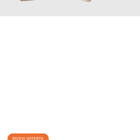
INFORMATI ORA
Scopri con Traslochi Salerno quanto può essere
facile e senza
stress il tuo trasloco a Salerno
. Il nostro team di esperti è
pronto ad assicurarti una transizione senza intoppi nella tua
nuova casa.
Ottieni subito
un'offerta non vincolante
e
risparmia € 100:
RICEVI OFFERTA
0299948957