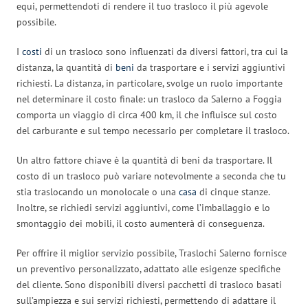
equi, permettendoti di rendere il tuo trasloco il più agevole
possibile.
I
costi
di un trasloco sono influenzati da diversi fattori, tra cui la
distanza, la quantità di
beni
da trasportare e i servizi aggiuntivi
richiesti. La distanza, in particolare, svolge un ruolo importante
nel determinare il costo finale: un trasloco da Salerno a Foggia
comporta un viaggio di circa 400 km, il che influisce sul costo
del carburante e sul tempo necessario per completare il trasloco.
Un altro fattore chiave è la quantità di beni da trasportare. Il
costo di un trasloco può variare notevolmente a seconda che tu
stia traslocando un monolocale o una
casa
di cinque stanze.
Inoltre, se richiedi servizi aggiuntivi, come l’imballaggio e lo
smontaggio dei mobili, il costo aumenterà di conseguenza.
Per offrire il miglior servizio possibile, Traslochi Salerno fornisce
un preventivo personalizzato, adattato alle esigenze specifiche
del cliente. Sono disponibili diversi pacchetti di trasloco basati
sull’ampiezza e sui servizi richiesti, permettendo di adattare il