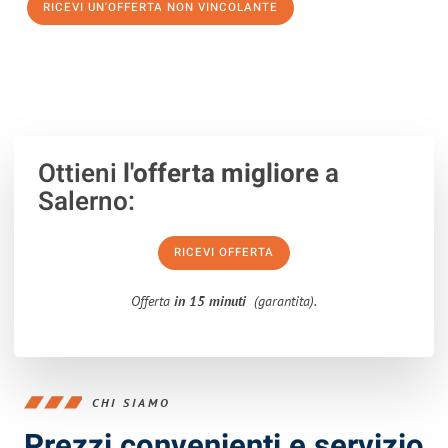
RICEVI UN'OFFERTA NON VINCOLANTE
100% non vincolante – Risposta garantita entro 15 minuti.
Ottieni
l'offerta migliore
a
Salerno:
RICEVI OFFERTA
Offerta
in 15 minuti
(garantita).
CHI SIAMO
Prezzi convenienti e servizio