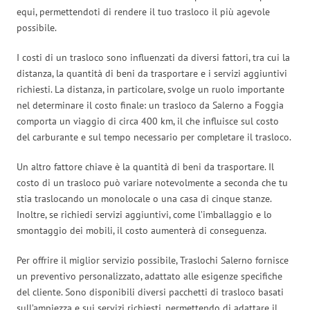
equi, permettendoti di rendere il tuo trasloco il più agevole
possibile.
I costi di un trasloco sono influenzati da diversi fattori, tra cui la
distanza, la quantità di beni da trasportare e i servizi aggiuntivi
richiesti. La distanza, in particolare, svolge un ruolo importante
nel determinare il costo finale: un trasloco da Salerno a Foggia
comporta un viaggio di circa 400 km, il che influisce sul costo
del carburante e sul tempo necessario per completare il trasloco.
Un altro fattore chiave è la quantità di beni da trasportare. Il
costo di un trasloco può variare notevolmente a seconda che tu
stia traslocando un monolocale o una casa di cinque stanze.
Inoltre, se richiedi servizi aggiuntivi, come l’imballaggio e lo
smontaggio dei mobili, il costo aumenterà di conseguenza.
Per offrire il miglior servizio possibile, Traslochi Salerno fornisce
un preventivo personalizzato, adattato alle esigenze specifiche
del cliente. Sono disponibili diversi pacchetti di trasloco basati
sull’ampiezza e sui servizi richiesti, permettendo di adattare il