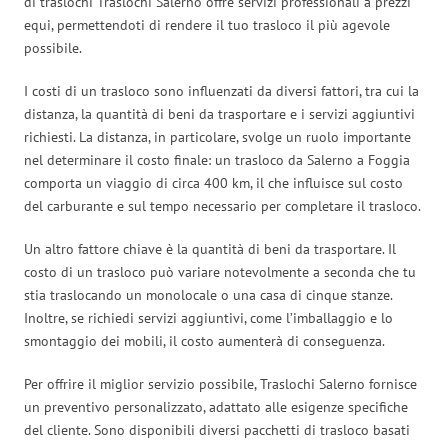
di traslochi Traslochi Salerno offre servizi professionali a prezzi
equi, permettendoti di rendere il tuo trasloco il più agevole
possibile.
I costi di un trasloco sono influenzati da diversi fattori, tra cui la
distanza, la quantità di beni da trasportare e i servizi aggiuntivi
richiesti. La distanza, in particolare, svolge un ruolo importante
nel determinare il costo finale: un trasloco da Salerno a Foggia
comporta un viaggio di circa 400 km, il che influisce sul costo
del carburante e sul tempo necessario per completare il trasloco.
Un altro fattore chiave è la quantità di beni da trasportare. Il
costo di un trasloco può variare notevolmente a seconda che tu
stia traslocando un monolocale o una casa di cinque stanze.
Inoltre, se richiedi servizi aggiuntivi, come l’imballaggio e lo
smontaggio dei mobili, il costo aumenterà di conseguenza.
Per offrire il miglior servizio possibile, Traslochi Salerno fornisce
un preventivo personalizzato, adattato alle esigenze specifiche
del cliente. Sono disponibili diversi pacchetti di trasloco basati