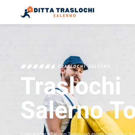
TRASLOCHI SALERNO
Traslochi
Salerno
To
Il tuo trasloco Salerno Torino può essere così facile! Sp