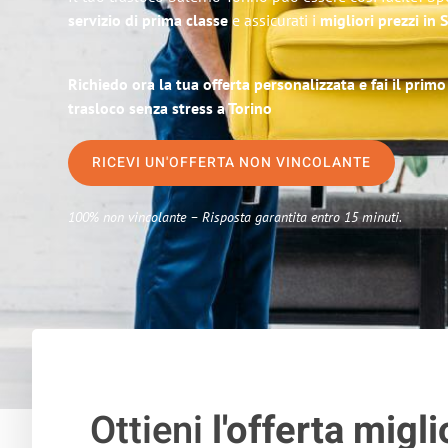
servizio di prima classe
e assicurati i
migliori prezzi in 
Richiedo ora la tua offerta personalizzata e fai il prim
trasloco senza stress a Torino
RICEVI UN'OFFERTA NON VINCOLANTE
100% non vincolante – Risposta garantita entro 15 minuti.
Ottieni
l'offerta migli