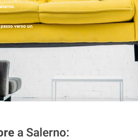
Salerno
.
o passo verso un
ore
a Salerno: