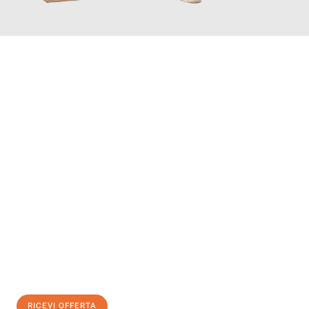
INFORMATI ORA
Scopri con Traslochi Salerno quanto può essere
facile e senza
stress il tuo trasloco a Salerno
. Il nostro team di esperti è
pronto ad assicurarti una transizione senza intoppi nella tua
nuova casa.
Ottieni subito
un'offerta non vincolante
e
risparmia € 100:
RICEVI OFFERTA
0299948957