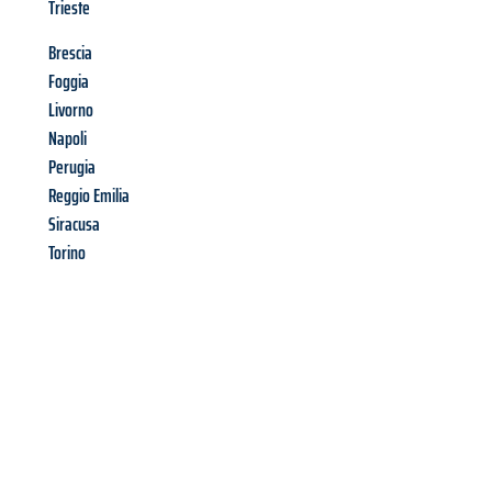
Trieste
Brescia
Foggia
Livorno
Napoli
Perugia
Reggio Emilia
Siracusa
Torino
Richiedi ora la tua
offerta
al
miglior