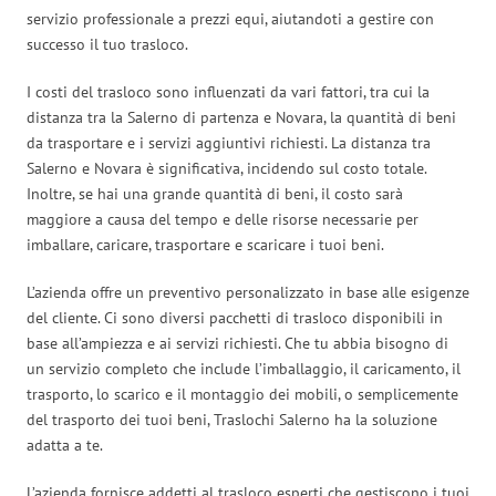
servizio professionale a prezzi equi, aiutandoti a gestire con
successo il tuo trasloco.
I costi del trasloco sono influenzati da vari fattori, tra cui la
distanza tra la Salerno di partenza e Novara, la quantità di beni
da trasportare e i servizi aggiuntivi richiesti. La distanza tra
Salerno e Novara è significativa, incidendo sul costo totale.
Inoltre, se hai una grande quantità di beni, il costo sarà
maggiore a causa del tempo e delle risorse necessarie per
imballare, caricare, trasportare e scaricare i tuoi beni.
L’azienda offre un preventivo personalizzato in base alle esigenze
del cliente. Ci sono diversi pacchetti di trasloco disponibili in
base all’ampiezza e ai servizi richiesti. Che tu abbia bisogno di
un servizio completo che include l’imballaggio, il caricamento, il
trasporto, lo scarico e il montaggio dei mobili, o semplicemente
del trasporto dei tuoi beni, Traslochi Salerno ha la soluzione
adatta a te.
L’azienda fornisce addetti al trasloco esperti che gestiscono i tuoi