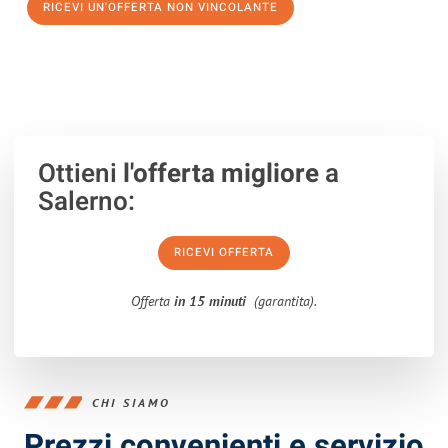
RICEVI UN'OFFERTA NON VINCOLANTE
100% non vincolante – Risposta garantita entro 15 minuti.
Ottieni
l'offerta migliore
a
Salerno:
RICEVI OFFERTA
Offerta
in 15 minuti
(garantita).
CHI SIAMO
Prezzi convenienti e servizio