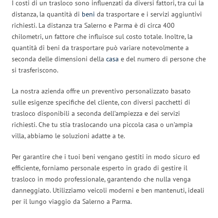
I costi di un trasloco sono influenzati da diversi fattori, tra cui la
distanza, la quantità di
beni
da trasportare e i servizi aggiuntivi
richiesti. La distanza tra Salerno e Parma è di circa 400
chilometri, un fattore che influisce sul costo totale. Inoltre, la
quantità di beni da trasportare può variare notevolmente a
seconda delle dimensioni della
casa
e del numero di persone che
si trasferiscono.
La nostra azienda offre un preventivo personalizzato basato
sulle esigenze specifiche del cliente, con diversi pacchetti di
trasloco disponibili a seconda dell’ampiezza e dei servizi
richiesti. Che tu stia traslocando una piccola casa o un’ampia
villa, abbiamo le soluzioni adatte a te.
Per garantire che i tuoi beni vengano gestiti in modo sicuro ed
efficiente, forniamo personale esperto in grado di gestire il
trasloco in modo professionale, garantendo che nulla venga
danneggiato. Utilizziamo veicoli moderni e ben mantenuti, ideali
per il lungo viaggio da Salerno a Parma.