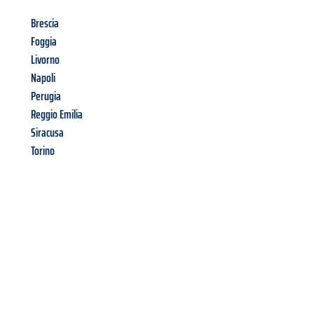
Brescia
Foggia
Livorno
Napoli
Perugia
Reggio Emilia
Siracusa
Torino
Richiedi ora la tua
offerta
al
miglior
prezzo !