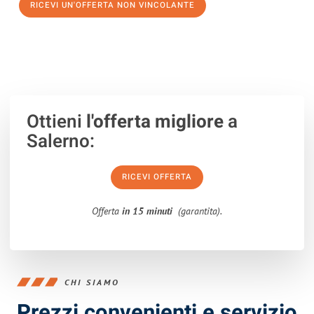
RICEVI UN'OFFERTA NON VINCOLANTE
100% non vincolante – Risposta garantita entro 15 minuti.
Ottieni
l'offerta migliore
a
Salerno:
RICEVI OFFERTA
Offerta
in 15 minuti
(garantita).
CHI SIAMO
Prezzi convenienti e servizio