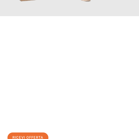
INFORMATI ORA
Scopri con Traslochi Salerno quanto può essere
facile e senza
stress il tuo trasloco a Salerno
. Il nostro team di esperti è
pronto ad assicurarti una transizione senza intoppi nella tua
nuova casa.
Ottieni subito
un'offerta non vincolante
e
risparmia € 100:
RICEVI OFFERTA
0299948957