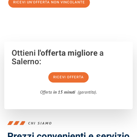
RICEVI UN'OFFERTA NON VINCOLANTE
100% non vincolante – Risposta garantita entro 15 minuti.
Ottieni
l'offerta migliore
a
Salerno:
RICEVI OFFERTA
Offerta
in 15 minuti
(garantita).
CHI SIAMO
Prezzi convenienti e servizio