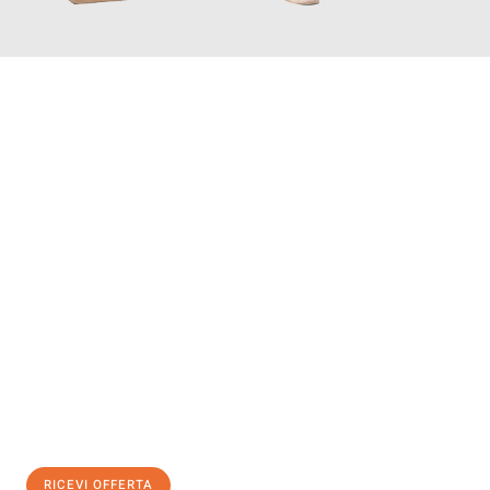
INFORMATI ORA
Scopri con Traslochi Salerno quanto può essere
facile e senza
stress il tuo trasloco a Salerno
. Il nostro team di esperti è
pronto ad assicurarti una transizione senza intoppi nella tua
nuova casa.
Ottieni subito
un'offerta non vincolante
e
risparmia € 100:
RICEVI OFFERTA
0299948957