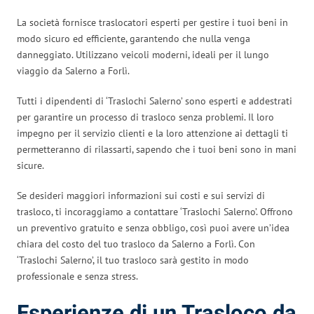
La società fornisce traslocatori esperti per gestire i tuoi beni in
modo sicuro ed efficiente, garantendo che nulla venga
danneggiato. Utilizzano veicoli moderni, ideali per il lungo
viaggio da Salerno a Forlì.
Tutti i dipendenti di ‘Traslochi Salerno’ sono esperti e addestrati
per garantire un processo di trasloco senza problemi. Il loro
impegno per il servizio clienti e la loro attenzione ai dettagli ti
permetteranno di rilassarti, sapendo che i tuoi beni sono in mani
sicure.
Se desideri maggiori informazioni sui costi e sui servizi di
trasloco, ti incoraggiamo a contattare ‘Traslochi Salerno’. Offrono
un preventivo gratuito e senza obbligo, così puoi avere un’idea
chiara del costo del tuo trasloco da Salerno a Forlì. Con
‘Traslochi Salerno’, il tuo trasloco sarà gestito in modo
professionale e senza stress.
Esperienze di un Trasloco da