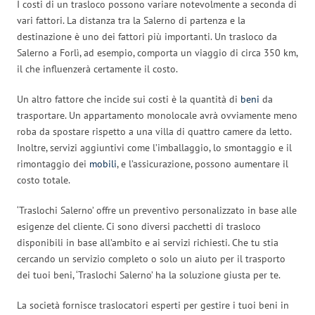
I costi di un trasloco possono variare notevolmente a seconda di
vari fattori. La distanza tra la Salerno di partenza e la
destinazione è uno dei fattori più importanti. Un trasloco da
Salerno a Forlì, ad esempio, comporta un viaggio di circa 350 km,
il che influenzerà certamente il costo.
Un altro fattore che incide sui costi è la quantità di
beni
da
trasportare. Un appartamento monolocale avrà ovviamente meno
roba da spostare rispetto a una villa di quattro camere da letto.
Inoltre, servizi aggiuntivi come l’imballaggio, lo smontaggio e il
rimontaggio dei
mobili
, e l’assicurazione, possono aumentare il
costo totale.
‘Traslochi Salerno’ offre un preventivo personalizzato in base alle
esigenze del cliente. Ci sono diversi pacchetti di trasloco
disponibili in base all’ambito e ai servizi richiesti. Che tu stia
cercando un servizio completo o solo un aiuto per il trasporto
dei tuoi beni, ‘Traslochi Salerno’ ha la soluzione giusta per te.
La società fornisce traslocatori esperti per gestire i tuoi beni in