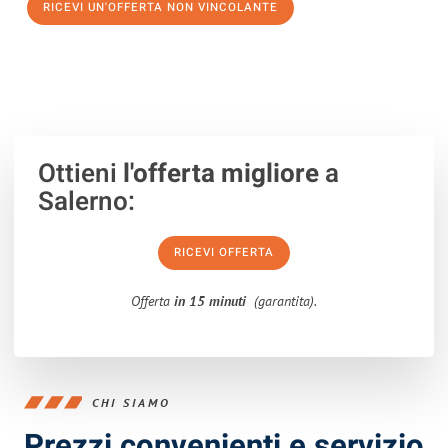
RICEVI UN'OFFERTA NON VINCOLANTE
100% non vincolante – Risposta garantita entro 15 minuti.
Ottieni
l'offerta migliore
a
Salerno:
RICEVI OFFERTA
Offerta
in 15 minuti
(garantita).
CHI SIAMO
Prezzi convenienti e servizio