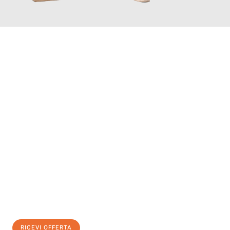
INFORMATI ORA
Scopri con Traslochi Salerno quanto può essere
facile e senza
stress il tuo trasloco a Salerno
. Il nostro team di esperti è
pronto ad assicurarti una transizione senza intoppi nella tua
nuova casa.
Ottieni subito
un'offerta non vincolante
e
risparmia € 100:
RICEVI OFFERTA
0299948957