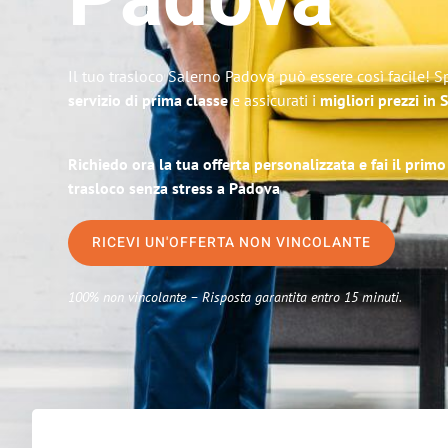
Padova
Il tuo trasloco Salerno Padova può essere così facile! S
servizio di prima classe
e assicurati i
migliori prezzi in 
Richiedo ora la tua offerta personalizzata e fai il prim
trasloco senza stress a Padova
RICEVI UN'OFFERTA NON VINCOLANTE
100% non vincolante – Risposta garantita entro 15 minuti.