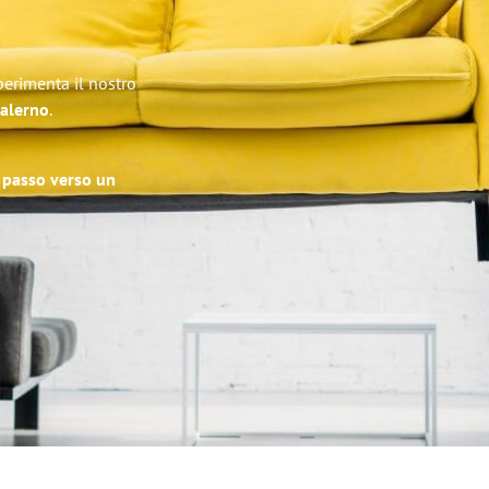
perimenta il nostro
Salerno
.
o passo verso un