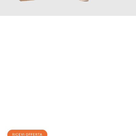
INFORMATI ORA
Scopri con Traslochi Salerno quanto può essere
facile e senza
stress il tuo trasloco a Salerno
. Il nostro team di esperti è
pronto ad assicurarti una transizione senza intoppi nella tua
nuova casa.
Ottieni subito
un'offerta non vincolante
e
risparmia € 100:
RICEVI OFFERTA
0299948957