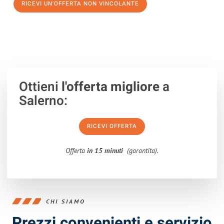
RICEVI UN'OFFERTA NON VINCOLANTE
100% non vincolante – Risposta garantita entro 15 minuti.
Ottieni
l'offerta migliore
a
Salerno:
RICEVI OFFERTA
Offerta
in 15 minuti
(garantita).
CHI SIAMO
Prezzi convenienti e servizio