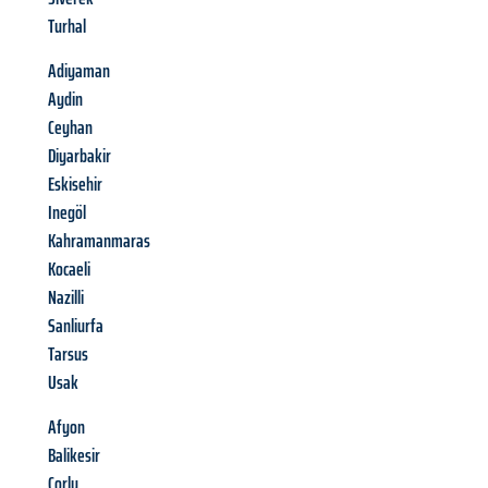
Turhal
Adiyaman
Aydin
Ceyhan
Diyarbakir
Eskisehir
Inegöl
Kahramanmaras
Kocaeli
Nazilli
Sanliurfa
Tarsus
Usak
Afyon
Balikesir
Corlu