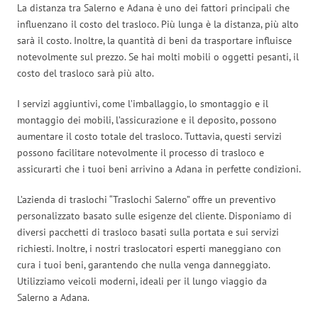
La distanza tra Salerno e Adana è uno dei fattori principali che
influenzano il costo del trasloco. Più lunga è la distanza, più alto
sarà il costo. Inoltre, la quantità di beni da trasportare influisce
notevolmente sul prezzo. Se hai molti mobili o oggetti pesanti, il
costo del trasloco sarà più alto.
I servizi aggiuntivi, come l’imballaggio, lo smontaggio e il
montaggio dei mobili, l’assicurazione e il deposito, possono
aumentare il costo totale del trasloco. Tuttavia, questi servizi
possono facilitare notevolmente il processo di trasloco e
assicurarti che i tuoi beni arrivino a Adana in perfette condizioni.
L’azienda di traslochi “Traslochi Salerno” offre un preventivo
personalizzato basato sulle esigenze del cliente. Disponiamo di
diversi pacchetti di trasloco basati sulla portata e sui servizi
richiesti. Inoltre, i nostri traslocatori esperti maneggiano con
cura i tuoi beni, garantendo che nulla venga danneggiato.
Utilizziamo veicoli moderni, ideali per il lungo viaggio da
Salerno a Adana.