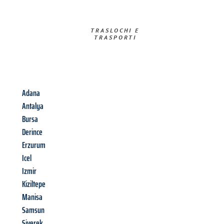
TRASLOCHI E
TRASPORTI​
Adana
Antalya
Bursa
Derince
Erzurum
Icel
Izmir
Kiziltepe
Manisa
Samsun
Siverek