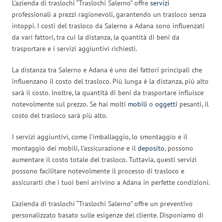
L’azienda di traslochi “Traslochi Salerno” offre
servizi
professionali a prezzi ragionevoli, garantendo un trasloco senza
intoppi. I costi del trasloco da Salerno a Adana sono influenzati
da vari fattori, tra cui la distanza, la quantità di beni da
trasportare e i servizi aggiuntivi richiesti.
La distanza tra Salerno e Adana è uno dei fattori principali che
influenzano il costo del trasloco. Più lunga è la distanza, più alto
sarà il costo. Inoltre, la quantità di beni da trasportare influisce
notevolmente sul prezzo. Se hai molti
mobili
o
oggetti
pesanti, il
costo del trasloco sarà più alto.
I servizi aggiuntivi, come l’imballaggio, lo smontaggio e il
montaggio dei mobili, l’assicurazione e il
deposito
, possono
aumentare il costo totale del trasloco. Tuttavia, questi servizi
possono facilitare notevolmente il processo di trasloco e
assicurarti che i tuoi beni arrivino a Adana in perfette condizioni.
L’azienda di traslochi “Traslochi Salerno” offre un preventivo
personalizzato basato sulle esigenze del cliente. Disponiamo di