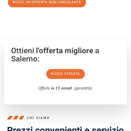
RICEVI UN'OFFERTA NON VINCOLANTE
100% non vincolante – Risposta garantita entro 15 minuti.
Ottieni
l'offerta migliore
a
Salerno:
RICEVI OFFERTA
Offerta
in 15 minuti
(garantita).
CHI SIAMO
Prezzi convenienti e servizio