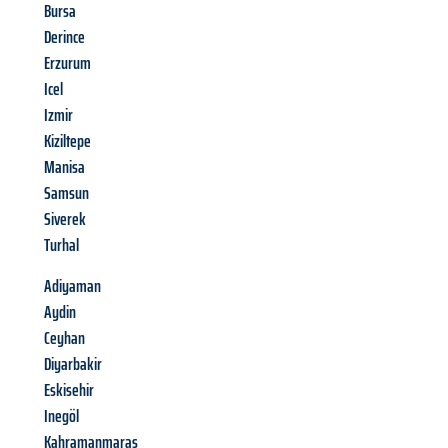
Bursa
Derince
Erzurum
Icel
Izmir
Kiziltepe
Manisa
Samsun
Siverek
Turhal
Adiyaman
Aydin
Ceyhan
Diyarbakir
Eskisehir
Inegöl
Kahramanmaras