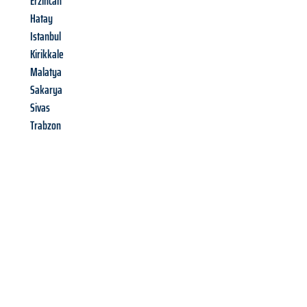
Erzincan
Hatay
Istanbul
Kirikkale
Malatya
Sakarya
Sivas
Trabzon
Richiedi ora la tua
offerta
al
miglior
prezzo !
Inviateci adesso la vostra richiesta non vincolante e