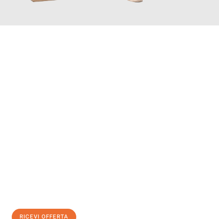
INFORMATI ORA
Scopri con Traslochi Salerno quanto può essere
facile e senza
stress il tuo trasloco a Salerno
. Il nostro team di esperti è
pronto ad assicurarti una transizione senza intoppi nella tua
nuova casa.
Ottieni subito
un'offerta non vincolante
e
risparmia € 100:
RICEVI OFFERTA
0299948957