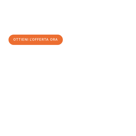
assicuratevi la vostra
offerta di trasloco per le vostre esigenze
a Salerno
al miglior prezzo! Approfitta dell’occasione per
un
trasloco senza stress
e con il massimo comfort:
OTTIENI L'OFFERTA ORA