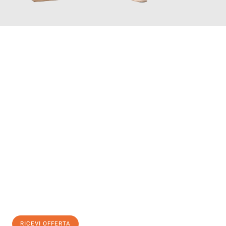
INFORMATI ORA
Scopri con Traslochi Salerno quanto può essere
facile e senza
stress il tuo trasloco a Salerno
. Il nostro team di esperti è
pronto ad assicurarti una transizione senza intoppi nella tua
nuova casa.
Ottieni subito
un'offerta non vincolante
e
risparmia € 100:
RICEVI OFFERTA
0299948957