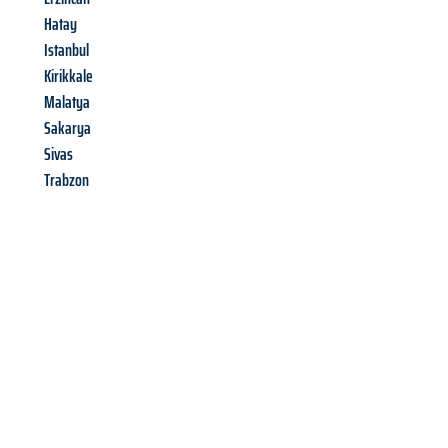
Hatay
Istanbul
Kirikkale
Malatya
Sakarya
Sivas
Trabzon
Richiedi ora la tua
offerta
al
miglior
prezzo !
Inviateci adesso la vostra richiesta non vincolante e