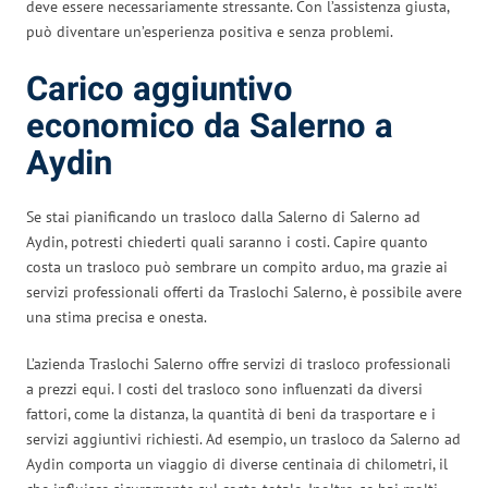
deve essere necessariamente stressante. Con l’assistenza giusta,
può diventare un’esperienza positiva e senza problemi.
Carico aggiuntivo
economico da Salerno a
Aydin
Se stai pianificando un trasloco dalla Salerno di Salerno ad
Aydin, potresti chiederti quali saranno i costi. Capire quanto
costa un trasloco può sembrare un compito arduo, ma grazie ai
servizi professionali offerti da Traslochi Salerno, è possibile avere
una stima precisa e onesta.
L’azienda Traslochi Salerno offre servizi di trasloco professionali
a prezzi equi. I costi del trasloco sono influenzati da diversi
fattori, come la distanza, la quantità di beni da trasportare e i
servizi aggiuntivi richiesti. Ad esempio, un trasloco da Salerno ad
Aydin comporta un viaggio di diverse centinaia di chilometri, il