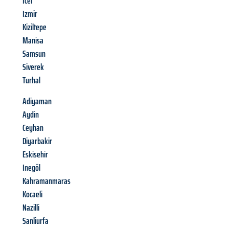
Icel
Izmir
Kiziltepe
Manisa
Samsun
Siverek
Turhal
Adiyaman
Aydin
Ceyhan
Diyarbakir
Eskisehir
Inegöl
Kahramanmaras
Kocaeli
Nazilli
Sanliurfa