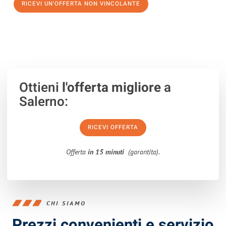
RICEVI UN'OFFERTA NON VINCOLANTE
100% non vincolante – Risposta garantita entro 15 minuti.
Ottieni
l'offerta migliore
a
Salerno:
RICEVI OFFERTA
Offerta
in 15 minuti
(garantita).
CHI SIAMO
Prezzi convenienti e servizio