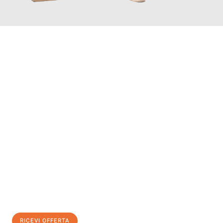
INFORMATI ORA
Scopri con Traslochi Salerno quanto può essere
facile e senza
stress il tuo trasloco a Salerno
. Il nostro team di esperti è
pronto ad assicurarti una transizione senza intoppi nella tua
nuova casa.
Ottieni subito
un'offerta non vincolante
e
risparmia € 100:
RICEVI OFFERTA
0299948957