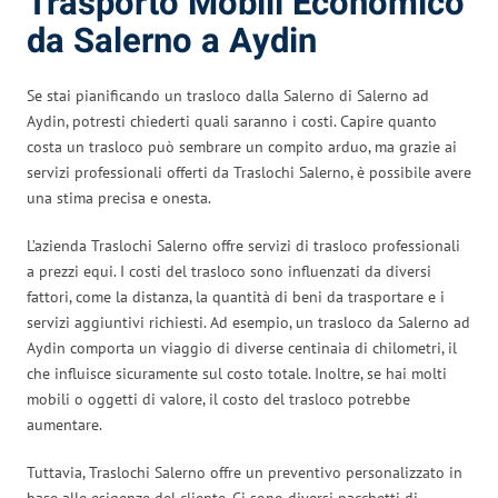
Trasporto Mobili Economico
da Salerno a Aydin
Se stai pianificando un trasloco dalla Salerno di Salerno ad
Aydin, potresti chiederti quali saranno i costi. Capire quanto
costa un trasloco può sembrare un compito arduo, ma grazie ai
servizi professionali offerti da Traslochi Salerno, è possibile avere
una stima precisa e onesta.
L’azienda Traslochi Salerno offre servizi di trasloco professionali
a prezzi equi. I costi del trasloco sono influenzati da diversi
fattori, come la distanza, la quantità di beni da trasportare e i
servizi aggiuntivi richiesti. Ad esempio, un trasloco da Salerno ad
Aydin comporta un viaggio di diverse centinaia di chilometri, il
che influisce sicuramente sul costo totale. Inoltre, se hai molti
mobili o oggetti di valore, il costo del trasloco potrebbe
aumentare.
Tuttavia, Traslochi Salerno offre un preventivo personalizzato in
base alle esigenze del cliente. Ci sono diversi pacchetti di