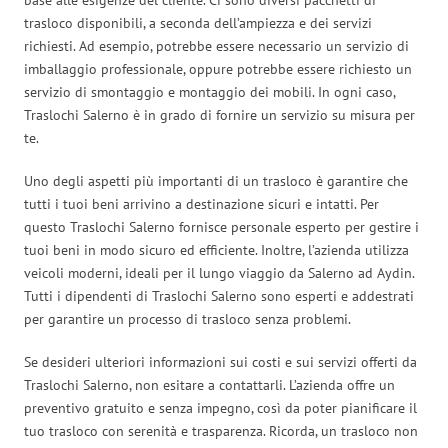
trasloco disponibili, a seconda dell’ampiezza e dei servizi
richiesti. Ad esempio, potrebbe essere necessario un servizio di
imballaggio professionale, oppure potrebbe essere richiesto un
servizio di smontaggio e montaggio dei mobili. In ogni caso,
Traslochi Salerno è in grado di fornire un servizio su misura per
te.
Uno degli aspetti più importanti di un trasloco è garantire che
tutti i tuoi beni arrivino a destinazione sicuri e intatti. Per
questo Traslochi Salerno fornisce personale esperto per gestire i
tuoi beni in modo sicuro ed efficiente. Inoltre, l’azienda utilizza
veicoli moderni, ideali per il lungo viaggio da Salerno ad Aydin.
Tutti i dipendenti di Traslochi Salerno sono esperti e addestrati
per garantire un processo di trasloco senza problemi.
Se desideri ulteriori informazioni sui costi e sui servizi offerti da
Traslochi Salerno, non esitare a contattarli. L’azienda offre un
preventivo gratuito e senza impegno, così da poter pianificare il
tuo trasloco con serenità e trasparenza. Ricorda, un trasloco non