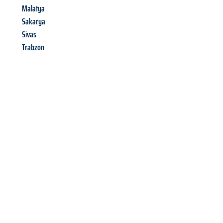
Malatya
Sakarya
Sivas
Trabzon
Richiedi ora la tua
offerta
al
miglior
prezzo !
Inviateci adesso la vostra richiesta non vincolante e
assicuratevi la vostra
offerta di trasloco per le vostre esigenze
a Salerno
al miglior prezzo! Approfitta dell’occasione per
un
trasloco senza stress
e con il massimo comfort: