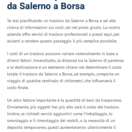
da Salerno a Borsa
Se stai pianificando un trasloco da Salerno a Borsa e sei alla
ricerca di informazioni sui costi, sei nel posto giusto. La nostra
azienda offre servizi di trasloco professionali a prezzi equi, per
aiutarti a rendere questo passaggio il più semplice possibile.
I costi di un trasloco possono variare notevolmente in base a
diversi fattori. Innanzitutto, la distanza tra la Salerno di partenza
e la destinazione è un elemento chiave nel determinare il costo
totale. Il trasloco da Salerno a Borsa, ad esempio, comporta un
viaggio di qualche centinaio di chilometri, che influenzerà il
costo finale.
Un altro fattore importante è la quantità di beni da trasportare.
Ovviamente, più oggetti hai, più alto sarà il costo del trasloco.
Inoltre, se richiedi servizi aggiuntivi come l’imballaggio, lo
smontaggio e il rimontaggio dei mobili, o la necessità di un
deposito temporaneo, questi aumenteranno ulteriormente il