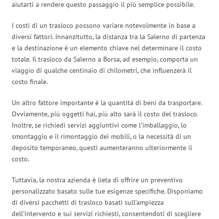
aiutarti a rendere questo passaggio il più semplice possibile.
I costi di un trasloco possono variare notevolmente in base a
diversi fattori. Innanzitutto, la distanza tra la Salerno di partenza
e la destinazione è un elemento chiave nel determinare il costo
totale. Il trasloco da Salerno a Borsa, ad esempio, comporta un
viaggio di qualche centinaio di chilometri, che influenzerà il
costo finale.
Un altro fattore importante è la quantità di beni da trasportare.
Ovviamente, più oggetti hai, più alto sarà il costo del trasloco.
Inoltre, se richiedi servizi aggiuntivi come l’imballaggio, lo
smontaggio e il rimontaggio dei mobili, o la necessità di un
deposito temporaneo, questi aumenteranno ulteriormente il
costo.
Tuttavia, la nostra azienda è lieta di offrire un preventivo
personalizzato basato sulle tue esigenze specifiche. Disponiamo
di diversi pacchetti di trasloco basati sull’ampiezza
dell’intervento e sui servizi richiesti, consentendoti di scegliere