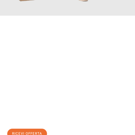
INFORMATI ORA
Scopri con Traslochi Salerno quanto può essere
facile e senza
stress il tuo trasloco a Salerno
. Il nostro team di esperti è
pronto ad assicurarti una transizione senza intoppi nella tua
nuova casa.
Ottieni subito
un'offerta non vincolante
e
risparmia € 100:
RICEVI OFFERTA
0299948957