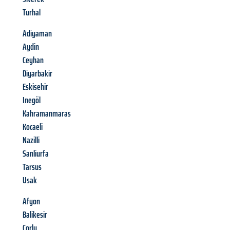
Turhal
Adiyaman
Aydin
Ceyhan
Diyarbakir
Eskisehir
Inegöl
Kahramanmaras
Kocaeli
Nazilli
Sanliurfa
Tarsus
Usak
Afyon
Balikesir
Corlu