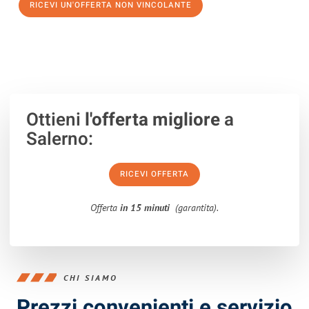
RICEVI UN'OFFERTA NON VINCOLANTE
100% non vincolante – Risposta garantita entro 15 minuti.
Ottieni
l'offerta migliore
a
Salerno:
RICEVI OFFERTA
Offerta
in 15 minuti
(garantita).
CHI SIAMO
Prezzi convenienti e servizio