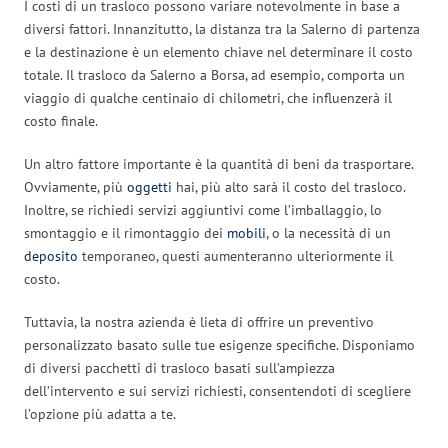
I costi di un trasloco possono variare notevolmente in base a
diversi fattori. Innanzitutto, la distanza tra la Salerno di partenza
e la destinazione è un elemento chiave nel determinare il costo
totale. Il trasloco da Salerno a Borsa, ad esempio, comporta un
viaggio di qualche centinaio di chilometri, che influenzerà il
costo finale.
Un altro fattore importante è la quantità di beni da trasportare.
Ovviamente, più
oggetti
hai, più alto sarà il costo del trasloco.
Inoltre, se richiedi servizi aggiuntivi come l’imballaggio, lo
smontaggio e il rimontaggio dei
mobili
, o la necessità di un
deposito
temporaneo, questi aumenteranno ulteriormente il
costo.
Tuttavia, la nostra azienda è lieta di offrire un preventivo
personalizzato basato sulle tue esigenze specifiche. Disponiamo
di diversi pacchetti di trasloco basati sull’ampiezza
dell’intervento e sui servizi richiesti, consentendoti di scegliere
l’opzione più adatta a te.