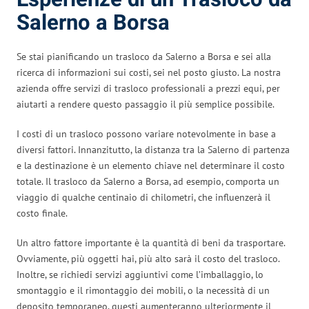
Salerno a Borsa
Se stai pianificando un trasloco da Salerno a Borsa e sei alla
ricerca di informazioni sui costi, sei nel posto giusto. La nostra
azienda offre servizi di trasloco professionali a prezzi equi, per
aiutarti a rendere questo passaggio il più semplice possibile.
I costi di un trasloco possono variare notevolmente in base a
diversi fattori. Innanzitutto, la distanza tra la Salerno di partenza
e la destinazione è un elemento chiave nel determinare il costo
totale. Il trasloco da Salerno a Borsa, ad esempio, comporta un
viaggio di qualche centinaio di chilometri, che influenzerà il
costo finale.
Un altro fattore importante è la quantità di beni da trasportare.
Ovviamente, più oggetti hai, più alto sarà il costo del trasloco.
Inoltre, se richiedi servizi aggiuntivi come l’imballaggio, lo
smontaggio e il rimontaggio dei mobili, o la necessità di un
deposito temporaneo, questi aumenteranno ulteriormente il