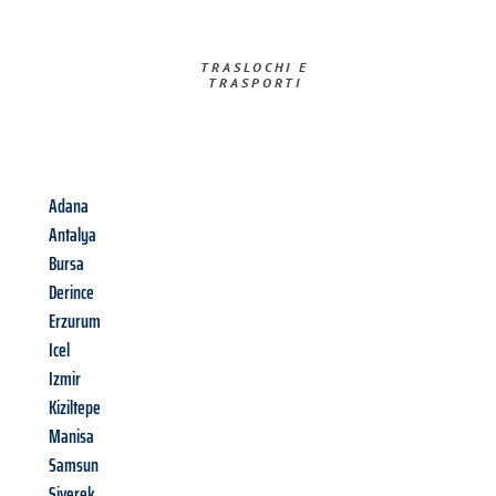
TRASLOCHI E
TRASPORTI​
Adana
Antalya
Bursa
Derince
Erzurum
Icel
Izmir
Kiziltepe
Manisa
Samsun
Siverek