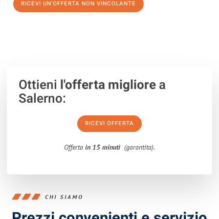
RICEVI UN'OFFERTA NON VINCOLANTE
100% non vincolante – Risposta garantita entro 15 minuti.
Ottieni
l'offerta migliore
a
Salerno:
RICEVI OFFERTA
Offerta
in 15 minuti
(garantita).
CHI SIAMO
Prezzi convenienti e servizio