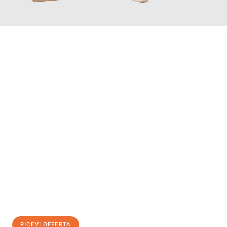
INFORMATI ORA
Scopri con Traslochi Salerno quanto può essere
facile e senza
stress il tuo trasloco a Salerno
. Il nostro team di esperti è
pronto ad assicurarti una transizione senza intoppi nella tua
nuova casa.
Ottieni subito
un'offerta non vincolante
e
risparmia € 100:
RICEVI OFFERTA
0299948957