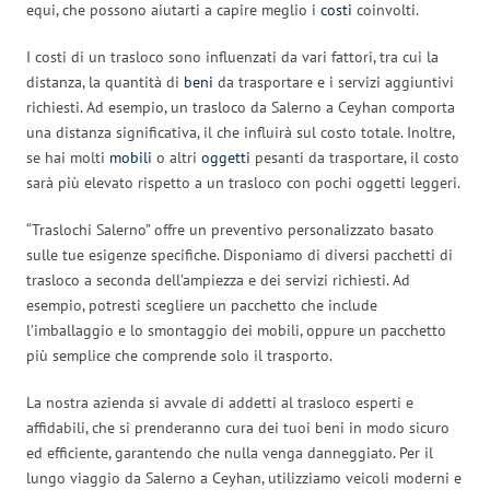
equi, che possono aiutarti a capire meglio i
costi
coinvolti.
I costi di un trasloco sono influenzati da vari fattori, tra cui la
distanza, la quantità di
beni
da trasportare e i servizi aggiuntivi
richiesti. Ad esempio, un trasloco da Salerno a Ceyhan comporta
una distanza significativa, il che influirà sul costo totale. Inoltre,
se hai molti
mobili
o altri
oggetti
pesanti da trasportare, il costo
sarà più elevato rispetto a un trasloco con pochi oggetti leggeri.
“Traslochi Salerno” offre un preventivo personalizzato basato
sulle tue esigenze specifiche. Disponiamo di diversi pacchetti di
trasloco a seconda dell’ampiezza e dei servizi richiesti. Ad
esempio, potresti scegliere un pacchetto che include
l’imballaggio e lo smontaggio dei mobili, oppure un pacchetto
più semplice che comprende solo il trasporto.
La nostra azienda si avvale di addetti al trasloco esperti e
affidabili, che si prenderanno cura dei tuoi beni in modo sicuro
ed efficiente, garantendo che nulla venga danneggiato. Per il
lungo viaggio da Salerno a Ceyhan, utilizziamo veicoli moderni e