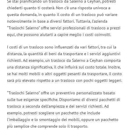
Se stai pianificando un trasloco da Salerno a Ceyhan, potresti
chiederti quanto ti costerà. Non c’è una risposta univoca a
questa domanda, in quanto il costo di un trasloco può variare
notevolmente in base a diversi fattori. Tuttavia, l’azienda
“Traslochi Salerno” offre servizi professionali di trasloco a prezzi
equi, che possono aiutarti a capire meglio i costi coinvolti.
I costi di un trasloco sono influenzati da vari fattori, tra cui la
distanza, la quantità di beni da trasportare e i servizi aggiuntivi
richiesti. Ad esempio, un trasloco da Salerno a Ceyhan comporta
una distanza significativa, il che influirà sul costo totale. Inoltre,
se hai molti mobili o altri oggetti pesanti da trasportare, il costo
sarà più elevato rispetto a un trasloco con pochi oggetti leggeri.
“Traslochi Salerno” offre un preventivo personalizzato basato
sulle tue esigenze specifiche. Disponiamo di diversi pacchetti di
trasloco a seconda dell’ampiezza e dei servizi richiesti. Ad
esempio, potresti scegliere un pacchetto che include
l’imballaggio e lo smontaggio dei mobili, oppure un pacchetto
più semplice che comprende solo il trasporto.