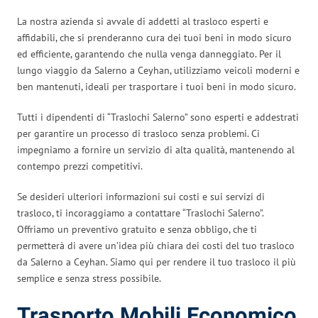
La nostra azienda si avvale di addetti al trasloco esperti e
affidabili, che si prenderanno cura dei tuoi beni in modo sicuro
ed efficiente, garantendo che nulla venga danneggiato. Per il
lungo viaggio da Salerno a Ceyhan, utilizziamo veicoli moderni e
ben mantenuti, ideali per trasportare i tuoi beni in modo sicuro.
Tutti i dipendenti di “Traslochi Salerno” sono esperti e addestrati
per garantire un processo di trasloco senza problemi. Ci
impegniamo a fornire un servizio di alta qualità, mantenendo al
contempo prezzi competitivi.
Se desideri ulteriori informazioni sui costi e sui servizi di
trasloco, ti incoraggiamo a contattare “Traslochi Salerno”.
Offriamo un preventivo gratuito e senza obbligo, che ti
permetterà di avere un’idea più chiara dei costi del tuo trasloco
da Salerno a Ceyhan. Siamo qui per rendere il tuo trasloco il più
semplice e senza stress possibile.
Trasporto Mobili Economico