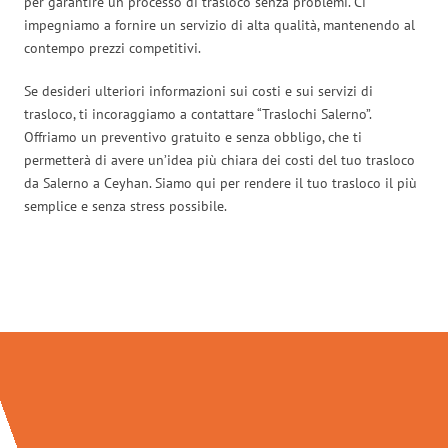
per garantire un processo di trasloco senza problemi. Ci
impegniamo a fornire un servizio di alta qualità, mantenendo al
contempo prezzi competitivi.
Se desideri ulteriori informazioni sui costi e sui servizi di
trasloco, ti incoraggiamo a contattare “Traslochi Salerno”.
Offriamo un preventivo gratuito e senza obbligo, che ti
permetterà di avere un’idea più chiara dei costi del tuo trasloco
da Salerno a Ceyhan. Siamo qui per rendere il tuo trasloco il più
semplice e senza stress possibile.
Traslochi Salerno in numeri: