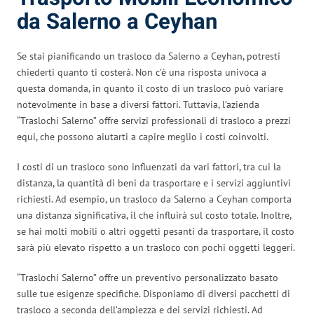
da Salerno a Ceyhan
Se stai pianificando un trasloco da Salerno a Ceyhan, potresti
chiederti quanto ti costerà. Non c’è una risposta univoca a
questa domanda, in quanto il costo di un trasloco può variare
notevolmente in base a diversi fattori. Tuttavia, l’azienda
“Traslochi Salerno” offre servizi professionali di trasloco a prezzi
equi, che possono aiutarti a capire meglio i costi coinvolti.
I costi di un trasloco sono influenzati da vari fattori, tra cui la
distanza, la quantità di beni da trasportare e i servizi aggiuntivi
richiesti. Ad esempio, un trasloco da Salerno a Ceyhan comporta
una distanza significativa, il che influirà sul costo totale. Inoltre,
se hai molti mobili o altri oggetti pesanti da trasportare, il costo
sarà più elevato rispetto a un trasloco con pochi oggetti leggeri.
“Traslochi Salerno” offre un preventivo personalizzato basato
sulle tue esigenze specifiche. Disponiamo di diversi pacchetti di
trasloco a seconda dell’ampiezza e dei servizi richiesti. Ad