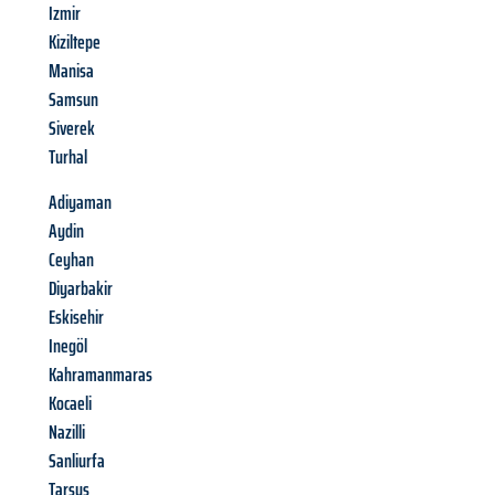
Izmir
Kiziltepe
Manisa
Samsun
Siverek
Turhal
Adiyaman
Aydin
Ceyhan
Diyarbakir
Eskisehir
Inegöl
Kahramanmaras
Kocaeli
Nazilli
Sanliurfa
Tarsus