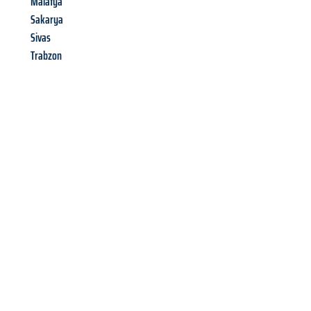
Malatya
Sakarya
Sivas
Trabzon
Richiedi ora la tua
offerta
al
miglior
prezzo !
Inviateci adesso la vostra richiesta non vincolante e
assicuratevi la vostra
offerta di trasloco per le vostre esigenze
a Salerno
al miglior prezzo! Approfitta dell’occasione per
un
trasloco senza stress
e con il massimo comfort: