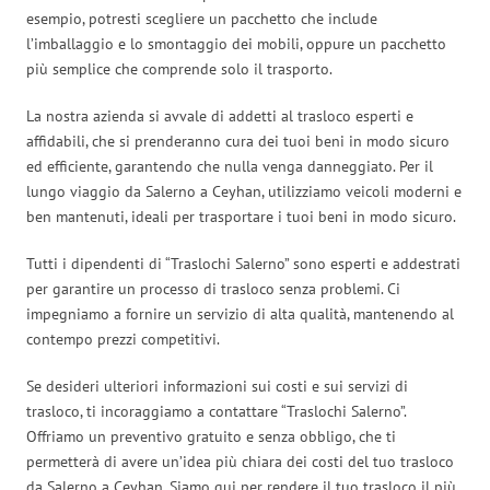
esempio, potresti scegliere un pacchetto che include
l’imballaggio e lo smontaggio dei mobili, oppure un pacchetto
più semplice che comprende solo il trasporto.
La nostra azienda si avvale di addetti al trasloco esperti e
affidabili, che si prenderanno cura dei tuoi beni in modo sicuro
ed efficiente, garantendo che nulla venga danneggiato. Per il
lungo viaggio da Salerno a Ceyhan, utilizziamo veicoli moderni e
ben mantenuti, ideali per trasportare i tuoi beni in modo sicuro.
Tutti i dipendenti di “Traslochi Salerno” sono esperti e addestrati
per garantire un processo di trasloco senza problemi. Ci
impegniamo a fornire un servizio di alta qualità, mantenendo al
contempo prezzi competitivi.
Se desideri ulteriori informazioni sui costi e sui servizi di
trasloco, ti incoraggiamo a contattare “Traslochi Salerno”.
Offriamo un preventivo gratuito e senza obbligo, che ti
permetterà di avere un’idea più chiara dei costi del tuo trasloco
da Salerno a Ceyhan. Siamo qui per rendere il tuo trasloco il più