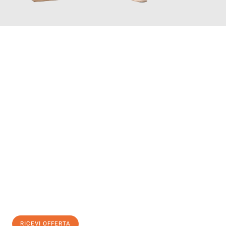
INFORMATI ORA
Scopri con Traslochi Salerno quanto può essere
facile e senza
stress il tuo trasloco a Salerno
. Il nostro team di esperti è
pronto ad assicurarti una transizione senza intoppi nella tua
nuova casa.
Ottieni subito
un'offerta non vincolante
e
risparmia € 100:
RICEVI OFFERTA
0299948957