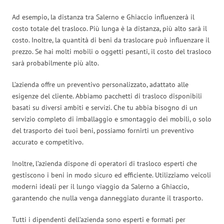
Ad esempio, la distanza tra Salerno e Ghiaccio influenzerà il
costo totale del trasloco. Più lunga è la distanza, più alto sarà il
costo. Inoltre, la quantità di beni da traslocare può influenzare il
prezzo. Se hai molti mobili o oggetti pesanti, il costo del trasloco
sarà probabilmente più alto.
L’azienda offre un preventivo personalizzato, adattato alle
esigenze del cliente. Abbiamo pacchetti di trasloco disponibili
basati su diversi ambiti e servizi. Che tu abbia bisogno di un
servizio completo di imballaggio e smontaggio dei mobili, o solo
del trasporto dei tuoi beni, possiamo fornirti un preventivo
accurato e competitivo.
Inoltre, l’azienda dispone di operatori di trasloco esperti che
gestiscono i beni in modo sicuro ed efficiente. Utilizziamo veicoli
moderni ideali per il lungo viaggio da Salerno a Ghiaccio,
garantendo che nulla venga danneggiato durante il trasporto.
Tutti i dipendenti dell’azienda sono esperti e formati per