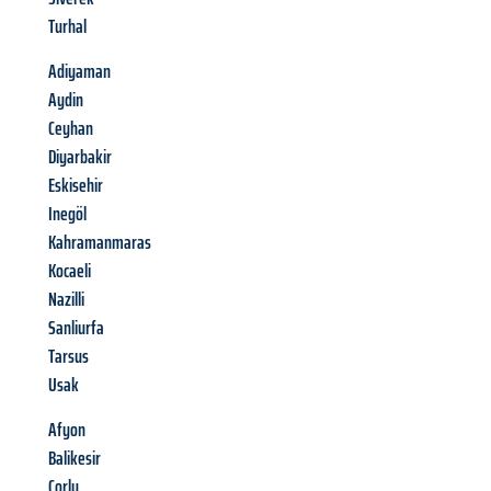
Turhal
Adiyaman
Aydin
Ceyhan
Diyarbakir
Eskisehir
Inegöl
Kahramanmaras
Kocaeli
Nazilli
Sanliurfa
Tarsus
Usak
Afyon
Balikesir
Corlu