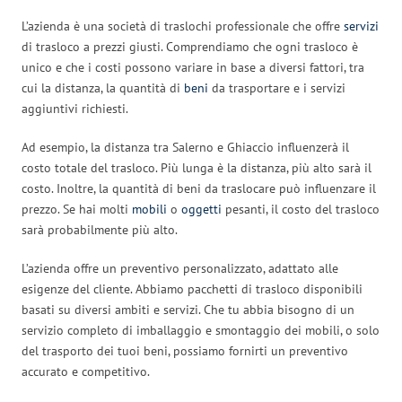
L’azienda è una società di traslochi professionale che offre
servizi
di trasloco a prezzi giusti. Comprendiamo che ogni trasloco è
unico e che i costi possono variare in base a diversi fattori, tra
cui la distanza, la quantità di
beni
da trasportare e i servizi
aggiuntivi richiesti.
Ad esempio, la distanza tra Salerno e Ghiaccio influenzerà il
costo totale del trasloco. Più lunga è la distanza, più alto sarà il
costo. Inoltre, la quantità di beni da traslocare può influenzare il
prezzo. Se hai molti
mobili
o
oggetti
pesanti, il costo del trasloco
sarà probabilmente più alto.
L’azienda offre un preventivo personalizzato, adattato alle
esigenze del cliente. Abbiamo pacchetti di trasloco disponibili
basati su diversi ambiti e servizi. Che tu abbia bisogno di un
servizio completo di imballaggio e smontaggio dei mobili, o solo
del trasporto dei tuoi beni, possiamo fornirti un preventivo
accurato e competitivo.