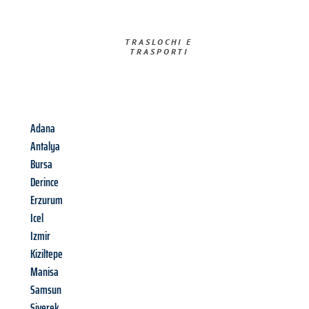
TRASLOCHI E
TRASPORTI​
Adana
Antalya
Bursa
Derince
Erzurum
Icel
Izmir
Kiziltepe
Manisa
Samsun
Siverek