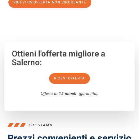
RICEVI UN'OFFERTA NON VINCOLANTE
100% non vincolante – Risposta garantita entro 15 minuti.
Ottieni
l'offerta migliore
a
Salerno:
RICEVI OFFERTA
Offerta
in 15 minuti
(garantita).
CHI SIAMO
Prezzi convenienti e servizio