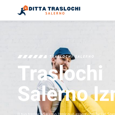
TRASLOCHI SALERNO
Traslochi
Salerno
Iz
Il tuo trasloco Salerno Izmir può essere così facile! Spe