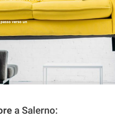
o passo verso un
ore
a Salerno: