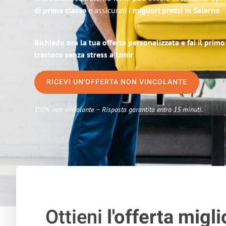
di prima classe
e assicurati i
migliori prezzi in Salerno
.
Richiedo ora la tua offerta personalizzata e fai il prim
trasloco senza stress a Izmir
RICEVI UN'OFFERTA NON VINCOLANTE
100% non vincolante – Risposta garantita entro 15 minuti.
Ottieni
l'offerta migli