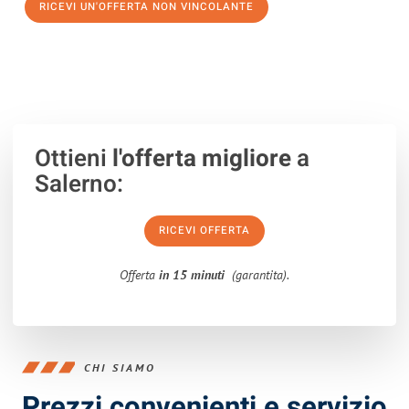
RICEVI UN'OFFERTA NON VINCOLANTE
100% non vincolante – Risposta garantita entro 15 minuti.
Ottieni
l'offerta migliore
a
Salerno:
RICEVI OFFERTA
Offerta
in 15 minuti
(garantita).
CHI SIAMO
Prezzi convenienti e servizio