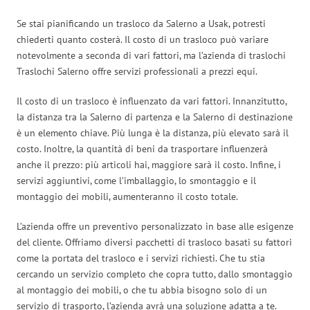
Se stai pianificando un trasloco da Salerno a Usak, potresti
chiederti quanto costerà. Il costo di un trasloco può variare
notevolmente a seconda di vari fattori, ma l’azienda di traslochi
Traslochi Salerno offre servizi professionali a prezzi equi.
Il costo di un trasloco è influenzato da vari fattori. Innanzitutto,
la distanza tra la Salerno di partenza e la Salerno di destinazione
è un elemento chiave. Più lunga è la distanza, più elevato sarà il
costo. Inoltre, la quantità di beni da trasportare influenzerà
anche il prezzo: più articoli hai, maggiore sarà il costo. Infine, i
servizi aggiuntivi, come l’imballaggio, lo smontaggio e il
montaggio dei mobili, aumenteranno il costo totale.
L’azienda offre un preventivo personalizzato in base alle esigenze
del cliente. Offriamo diversi pacchetti di trasloco basati su fattori
come la portata del trasloco e i servizi richiesti. Che tu stia
cercando un servizio completo che copra tutto, dallo smontaggio
al montaggio dei mobili, o che tu abbia bisogno solo di un
servizio di trasporto, l’azienda avrà una soluzione adatta a te.