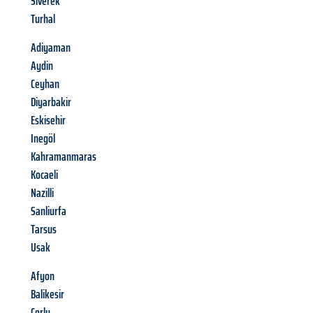
Siverek
Turhal
Adiyaman
Aydin
Ceyhan
Diyarbakir
Eskisehir
Inegöl
Kahramanmaras
Kocaeli
Nazilli
Sanliurfa
Tarsus
Usak
Afyon
Balikesir
Corlu