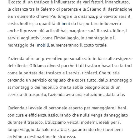
Il costo di un trasloco è influenzato da vari fattori. Innanzitutto,
la distanza tra la Salerno di partenza e la Salerno di destinazione
è un elemento chiave. Più lunga è la distanza, più elevato sarà il
costo. Inoltre, la quantità di
beni
da trasportare influenzerà
anche il prezzo: più articoli hai, maggiore sarà il costo. Infine, i
servizi aggiuntivi, come l’imballaggio, lo smontaggio e il
montaggio dei
mobili
, aumenteranno il costo totale.
L’azienda offre un preventivo personalizzato in base alle esigenze
del cliente. Offriamo diversi pacchetti di trasloco basati su fattori
come la portata del trasloco e i servizi richiesti. Che tu stia
cercando un servizio completo che copra tutto, dallo smontaggio
al montaggio dei mobili, o che tu abbia bisogno solo di un
servizio di trasporto, l’azienda avrà una soluzione adatta a te.
L’azienda si avvale di personale esperto per maneggiare i beni
con cura e efficienza, assicurando che nulla venga danneggiato
durante il trasloco. Utilizziamo veicoli moderni, ideali per il
lungo viaggio da Salerno a Usak, garantendo che i tuoi beni
arrivino a destinazione in sicurezza.