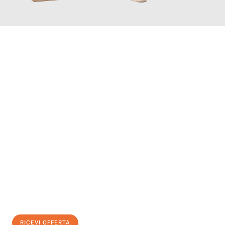
INFORMATI ORA
Scopri con Traslochi Salerno quanto può essere
facile e senza
stress il tuo trasloco a Salerno
. Il nostro team di esperti è
pronto ad assicurarti una transizione senza intoppi nella tua
nuova casa.
Ottieni subito
un'offerta non vincolante
e
risparmia € 100:
RICEVI OFFERTA
0299948957