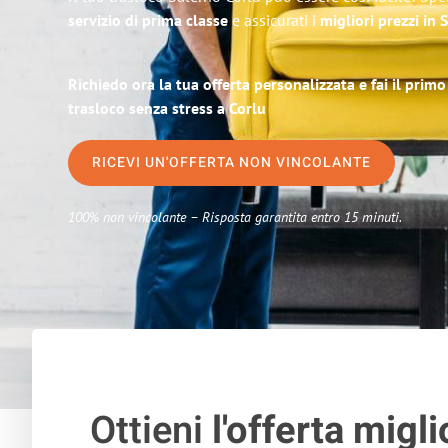
servizio di prima classe
e assicurati i
migliori prezzi in 
Richiedo ora la tua offerta personalizzata e fai il prim
trasloco senza stress a Corlu
RICEVI UN'OFFERTA NON VINCOLANTE
100% non vincolante – Risposta garantita entro 15 minuti.
Ottieni
l'offerta migli