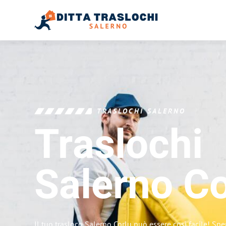
TRASLOCHI SALERNO
Traslochi
Salerno
Co
Il tuo trasloco Salerno Corlu può essere così facile! Spe