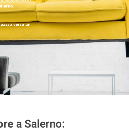
Salerno
.
o passo verso un
ore
a Salerno: