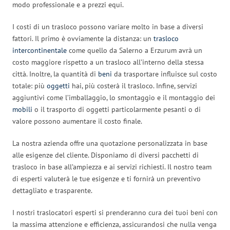
modo professionale e a prezzi equi.
I costi di un trasloco possono variare molto in base a diversi
fattori. Il primo è ovviamente la distanza: un
trasloco
intercontinentale
come quello da Salerno a Erzurum avrà un
costo maggiore rispetto a un trasloco all’interno della stessa
città. Inoltre, la quantità di
beni
da trasportare influisce sul costo
totale: più
oggetti
hai, più costerà il trasloco. Infine, servizi
aggiuntivi come l’imballaggio, lo smontaggio e il montaggio dei
mobili
o il trasporto di oggetti particolarmente pesanti o di
valore possono aumentare il costo finale.
La nostra azienda offre una quotazione personalizzata in base
alle esigenze del cliente. Disponiamo di diversi pacchetti di
trasloco in base all’ampiezza e ai servizi richiesti. Il nostro team
di esperti valuterà le tue esigenze e ti fornirà un preventivo
dettagliato e trasparente.
I nostri traslocatori esperti si prenderanno cura dei tuoi beni con
la massima attenzione e efficienza, assicurandosi che nulla venga