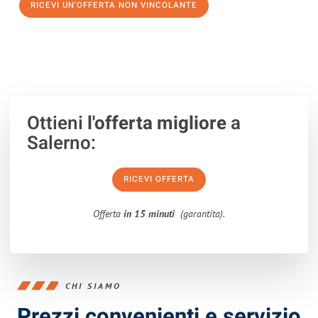
RICEVI UN'OFFERTA NON VINCOLANTE
100% non vincolante – Risposta garantita entro 15 minuti.
Ottieni
l'offerta migliore
a
Salerno:
RICEVI OFFERTA
Offerta
in 15 minuti
(garantita).
CHI SIAMO
Prezzi convenienti e servizio