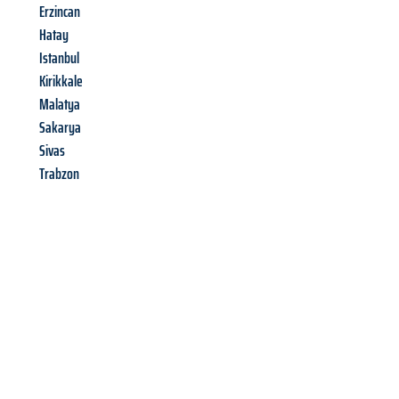
Erzincan
Hatay
Istanbul
Kirikkale
Malatya
Sakarya
Sivas
Trabzon
Richiedi ora la tua
offerta
al
miglior
prezzo !