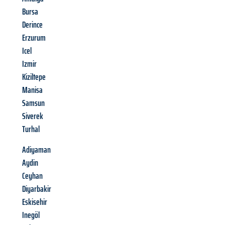
Bursa
Derince
Erzurum
Icel
Izmir
Kiziltepe
Manisa
Samsun
Siverek
Turhal
Adiyaman
Aydin
Ceyhan
Diyarbakir
Eskisehir
Inegöl