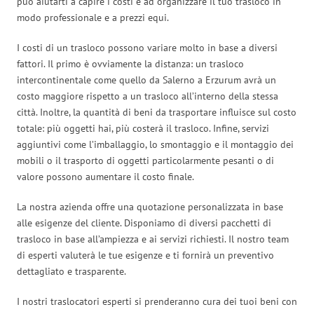
può aiutarti a capire i costi e ad organizzare il tuo trasloco in
modo professionale e a prezzi equi.
I costi di un trasloco possono variare molto in base a diversi
fattori. Il primo è ovviamente la distanza: un trasloco
intercontinentale come quello da Salerno a Erzurum avrà un
costo maggiore rispetto a un trasloco all’interno della stessa
città. Inoltre, la quantità di beni da trasportare influisce sul costo
totale: più oggetti hai, più costerà il trasloco. Infine, servizi
aggiuntivi come l’imballaggio, lo smontaggio e il montaggio dei
mobili o il trasporto di oggetti particolarmente pesanti o di
valore possono aumentare il costo finale.
La nostra azienda offre una quotazione personalizzata in base
alle esigenze del cliente. Disponiamo di diversi pacchetti di
trasloco in base all’ampiezza e ai servizi richiesti. Il nostro team
di esperti valuterà le tue esigenze e ti fornirà un preventivo
dettagliato e trasparente.
I nostri traslocatori esperti si prenderanno cura dei tuoi beni con