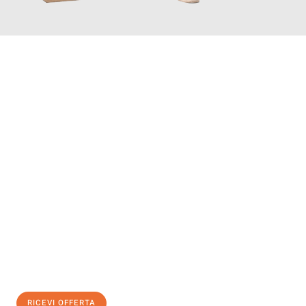
INFORMATI ORA
Scopri con Traslochi Salerno quanto può essere
facile e senza
stress il tuo trasloco a Salerno
. Il nostro team di esperti è
pronto ad assicurarti una transizione senza intoppi nella tua
nuova casa.
Ottieni subito
un'offerta non vincolante
e
risparmia € 100:
RICEVI OFFERTA
0299948957