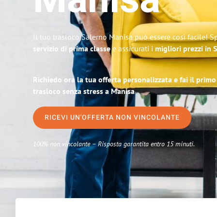
Manisa
Il tuo trasloco Salerno Manisa può essere così facile! S
servizio di prima classe
e assicurati i
migliori prezzi in 
Richiedo ora la tua offerta personalizzata e fai il prim
trasloco senza stress a Manisa
RICEVI UN'OFFERTA NON VINCOLANTE
100% non vincolante – Risposta garantita entro 15 minuti.