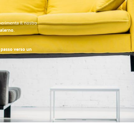
perimenta il nostro
Salerno
.
o passo verso un