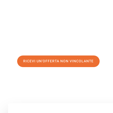
Augusta
Il tuo trasloco Salerno Augusta può essere così facile! 
servizio di prima classe
e assicurati i
migliori prezzi in 
Richiedo ora la tua offerta personalizzata e fai il prim
trasloco senza stress a Augusta
RICEVI UN'OFFERTA NON VINCOLANTE
100% non vincolante – Risposta garantita entro 15 minuti.