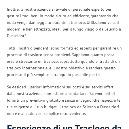
Inoltre, la nostra azienda si avvale di personale esperto per
gestire i tuoi beni in modo sicuro ed efficiente, garantendo che
nulla venga danneggiato durante il trasloco. Utilizziamo veicoli
moderni e ben attrezzati, ideali per il lungo viaggio da Salerno a
Düsseldorf.
Tutti i nostri dipendenti sono formati ed esperti per garantire un
processo di trasloco senza problemi. Sappiamo quanto possa
essere stressante un trasloco, soprattutto quando si tratta di un
trasloco internazionale, e il nostro obiettivo è rendere questo
processo il più semplice e tranquillo possibile per te.
Se desideri ulteriori informazioni sui costi e sui servizi offerti
dalla nostra azienda, non esitare a contattarci. Saremo lieti di
fornirti un preventivo gratuito e senza impegno, che rispecchi le
tue esigenze e il tuo budget. Il trasloco da Salerno a Düsseldorf
non è mai stato così semplice e conveniente.
Esperienze di un Trasloco da