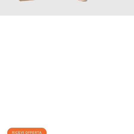
INFORMATI ORA
Scopri con Traslochi Salerno quanto può essere
facile e senza
stress il tuo trasloco a Salerno
. Il nostro team di esperti è
pronto ad assicurarti una transizione senza intoppi nella tua
nuova casa.
Ottieni subito
un'offerta non vincolante
e
risparmia € 100:
RICEVI OFFERTA
0299948957