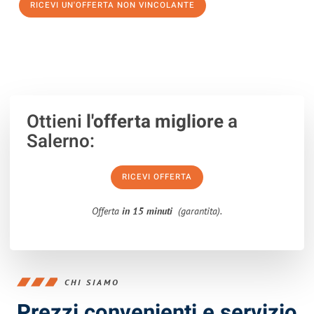
RICEVI UN'OFFERTA NON VINCOLANTE
100% non vincolante – Risposta garantita entro 15 minuti.
Ottieni
l'offerta migliore
a
Salerno:
RICEVI OFFERTA
Offerta
in 15 minuti
(garantita).
CHI SIAMO
Prezzi convenienti e servizio