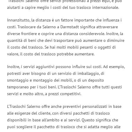
‘Traslochi Salerno’ offre servizi professionali a prezzi equi, e può
aiutarti a capire meglio i costi del tuo trasloco internazionale.
Innanzitutto, la distanza è un fattore importante che influenza i
costi. Traslocare da Salerno a Darmstadt significa attraversare
diverse frontiere e coprire una distanza considerevole. Inoltre, la
quantità di beni che devi trasportare può aumentare o diminuire
il costo del trasloco. Se hai molti mobili pesanti o oggetti di
valore, il costo del trasloco potrebbe aumentare.
Inoltre, i servizi aggiuntivi possono influire sui costi. Ad esempio,
potresti aver bisogno di un servizio di imballaggio, di
smontaggio e montaggio dei mobili, o di un deposito
temporaneo per i tuoi beni. L’Traslochi Salerno offre tutti questi
servizi e molto altro, a prezzi competitivi.
L’Traslochi Salerno offre anche preventivi personalizzati in base
alle esigenze del cliente, con diversi pacchetti di trasloco
disponibili in base all’ambito e ai servizi. Questo significa che
puoi scegliere il pacchetto di trasloco che si adatta meglio alle