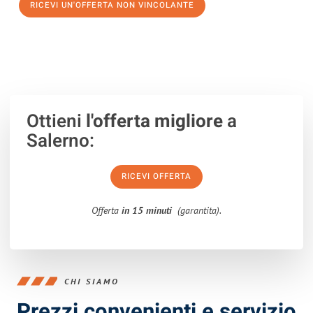
RICEVI UN'OFFERTA NON VINCOLANTE
100% non vincolante – Risposta garantita entro 15 minuti.
Ottieni
l'offerta migliore
a
Salerno:
RICEVI OFFERTA
Offerta
in 15 minuti
(garantita).
CHI SIAMO
Prezzi convenienti e servizio