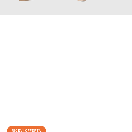
INFORMATI ORA
Scopri con Traslochi Salerno quanto può essere
facile e senza
stress il tuo trasloco a Salerno
. Il nostro team di esperti è
pronto ad assicurarti una transizione senza intoppi nella tua
nuova casa.
Ottieni subito
un'offerta non vincolante
e
risparmia € 100:
RICEVI OFFERTA
0299948957