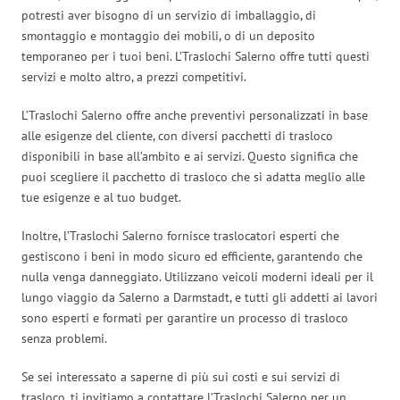
potresti aver bisogno di un servizio di imballaggio, di
smontaggio e montaggio dei mobili, o di un deposito
temporaneo per i tuoi beni. L’Traslochi Salerno offre tutti questi
servizi e molto altro, a prezzi competitivi.
L’Traslochi Salerno offre anche preventivi personalizzati in base
alle esigenze del cliente, con diversi pacchetti di trasloco
disponibili in base all’ambito e ai servizi. Questo significa che
puoi scegliere il pacchetto di trasloco che si adatta meglio alle
tue esigenze e al tuo budget.
Inoltre, l’Traslochi Salerno fornisce traslocatori esperti che
gestiscono i beni in modo sicuro ed efficiente, garantendo che
nulla venga danneggiato. Utilizzano veicoli moderni ideali per il
lungo viaggio da Salerno a Darmstadt, e tutti gli addetti ai lavori
sono esperti e formati per garantire un processo di trasloco
senza problemi.
Se sei interessato a saperne di più sui costi e sui servizi di
trasloco, ti invitiamo a contattare l’Traslochi Salerno per un